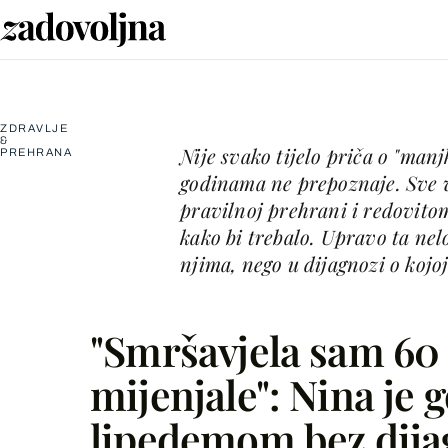
ZDRAVLJE
&
Nije svako tijelo priča o "manj
PREHRANA
godinama ne prepoznaje. Sve v
pravilnoj prehrani i redovitom
kako bi trebalo. Upravo ta nel
njima, nego u dijagnozi o kojo
"Smršavjela sam 60 
mijenjale": Nina je 
lipedemom bez dija