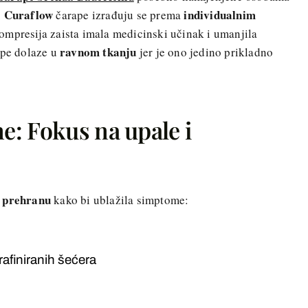
Curaflow
individualnim
.
čarape izrađuju se prema
ompresija zaista imala medicinski učinak i umanjila
ravnom tkanju
ape dolaze u
jer je ono jedino prikladno
: Fokus na upale i
a prehranu
kako bi ublažila simptome:
rafiniranih šećera