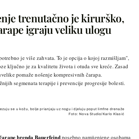
enje trenutačno je kirurško,
arape igraju veliku ulogu
i potrebno je više zahvata. To je opcija o kojoj razmišljam",
ze ključno je za kvalitetu života i otuda sve kreće. Zasad
 uvelike pomaže nošenje kompresivnih čarapa.
nijih segmenata terapije i prevencije progresije bolesti.
uju se u kožu, bolje prianjaju uz nogu i djeluju poput limfne drenaže
Foto: Nova Studio/Karlo Klasić
čarape brenda Bauerfeind
posebno namijenjene osobama