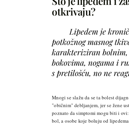
Što je lipedem i z
otkrivaju?
Lipedem je kronič
potkožnog masnog tkiva
karakteriziran bolnim
bokovima, nogama i ru
s pretilošću, no ne reag
Mnogi se slažu da se ta bolest dijagn
"običnim" debljanjem, jer se žene ust
poznato da simptomi mogu biti i ovi:
bol, a osobe koje boluju od lipedema 