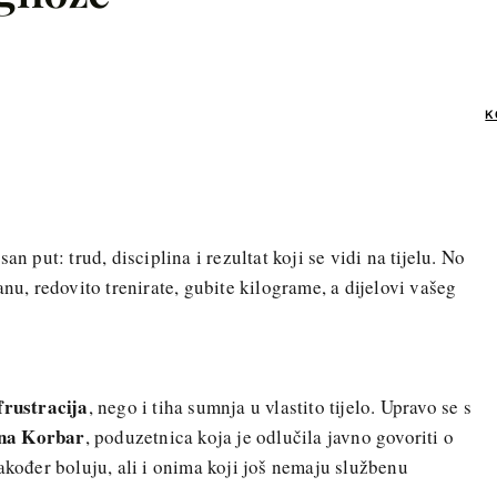
K
+
an put: trud, disciplina i rezultat koji se vidi na tijelu. No
anu, redovito trenirate, gubite kilograme, a dijelovi vašeg
frustracija
, nego i tiha sumnja u vlastito tijelo. Upravo se s
na Korbar
, poduzetnica koja je odlučila javno govoriti o
akođer boluju, ali i onima koji još nemaju službenu