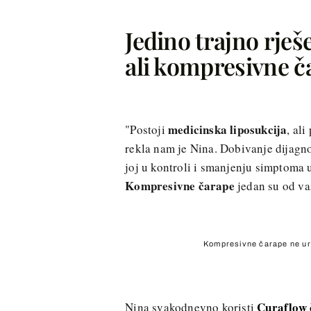
Jedino trajno rješ
ali kompresivne č
medicinska liposukcija
"Postoji
, al
rekla nam je Nina. Dobivanje dijagno
joj u kontroli i smanjenju simptoma
Kompresivne čarape
jedan su od važ
Kompresivne čarape ne urez
Curaflow 
Nina svakodnevno koristi