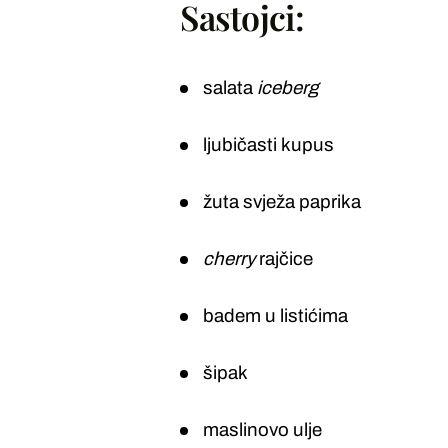
Sastojci:
salata
iceberg
ljubičasti kupus
žuta svježa paprika
cherry
rajčice
badem u listićima
šipak
maslinovo ulje