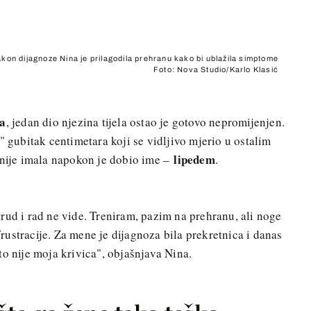
kon dijagnoze Nina je prilagodila prehranu kako bi ublažila simptome
Foto: Nova Studio/Karlo Klasić
ma
, jedan dio njezina tijela ostao je gotovo nepromijenjen.
e" gubitak centimetara koji se vidljivo mjerio u ostalim
lipedem
 nije imala napokon je dobio ime –
.
rud i rad ne vide. Treniram, pazim na prehranu, ali noge
 frustracije. Za mene je dijagnoza bila prekretnica i danas
to nije moja krivica", objašnjava Nina.