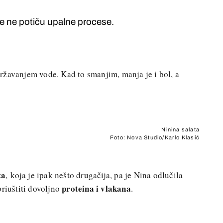
je ne potiču upalne procese.
ržavanjem vode. Kad to smanjim, manja je i bol, a
Ninina salata
Foto: Nova Studio/Karlo Klasić
ta
, koja je ipak nešto drugačija, pa je Nina odlučila
proteina i vlakana
priuštiti dovoljno
.