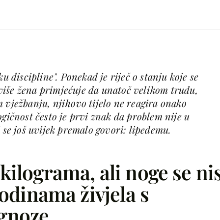
ku discipline". Ponekad je riječ o stanju koje se
iše žena primjećuje da unatoč velikom trudu,
 vježbanju, njihovo tijelo ne reagira onako
ogičnost često je prvi znak da problem nije u
Facebook
j se još uvijek premalo govori: lipedemu.
X
kilograma, ali noge se ni
WhatsApp
godinama živjela s
Viber
gnoze