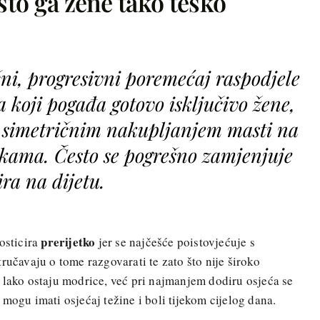
ašto ga žene tako teško
ni, progresivni poremećaj raspodjele
 koji pogađa gotovo isključivo žene,
, simetričnim nakupljanjem masti na
kama. Često se pogrešno zamjenjuje
ira na dijetu.
prerijetko
osticira
jer se najčešće poistovjećuje s
ručavaju o tome razgovarati te zato što nije široko
 lako ostaju modrice, već pri najmanjem dodiru osjeća se
mogu imati osjećaj težine i boli tijekom cijelog dana.