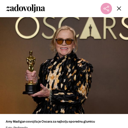
Amy Madigan osvojila je Oscara za najbolju sporednu glumicu
Foto: Profimedia