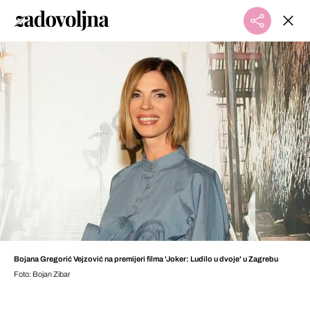
Bojana Gregorić Vejzović na premijeri filma 'Joker: Ludilo u dvoje' u Zagrebu
Foto: Bojan Zibar