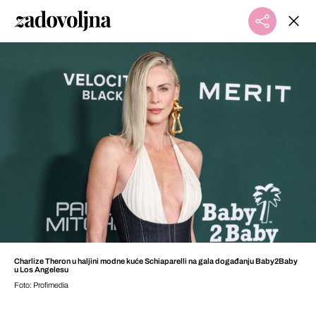
Charlize Theron u haljini modne kuće Schiaparelli na gala događanju Baby2Baby
u Los Angelesu
Foto: Profimedia