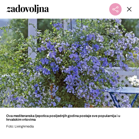
Ova mediteranska ljepotica posljednjih godina postaje sve popularnija i u
hrvatskim vrtovima
Foto: Living4media