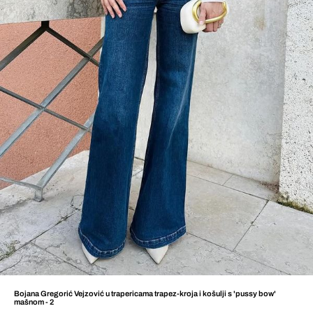
Bojana Gregorić Vejzović u trapericama trapez-kroja i košulji s 'pussy bow'
mašnom - 2