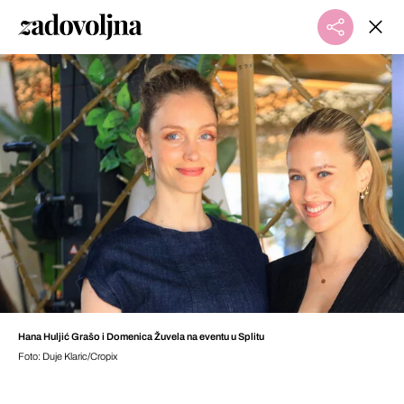
Hana Huljić Grašo i Domenica Žuvela na eventu u Splitu
Foto: Duje Klaric/Cropix