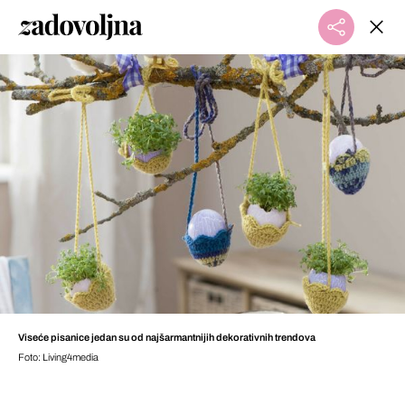
Viseće pisanice jedan su od najšarmantnijih dekorativnih trendova
Foto: Living4media