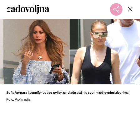
Sofia Vergara i Jennifer Lopez uvijek privlače pažnju svojim odjevnim izborima
Foto: Profimedia