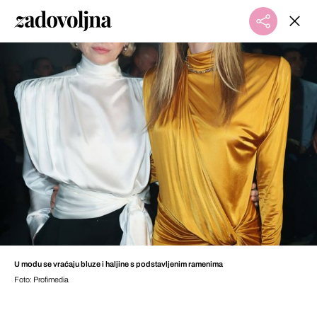
U modu se vraćaju bluze i haljine s podstavljenim ramenima
Foto: Profimedia