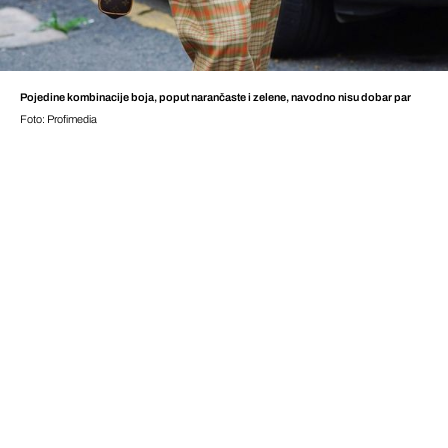
Pojedine kombinacije boja, poput narančaste i zelene, navodno nisu dobar par
Foto: Profimedia