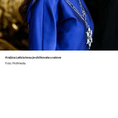
Kraljica Letizia kosu je oblikovala u valove
Foto: Profimedia