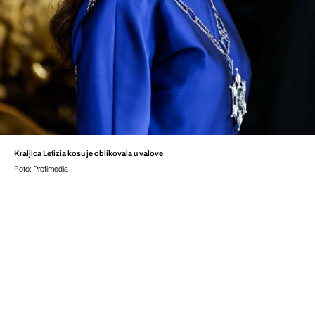
Kraljica Letizia kosu je oblikovala u valove
Foto: Profimedia