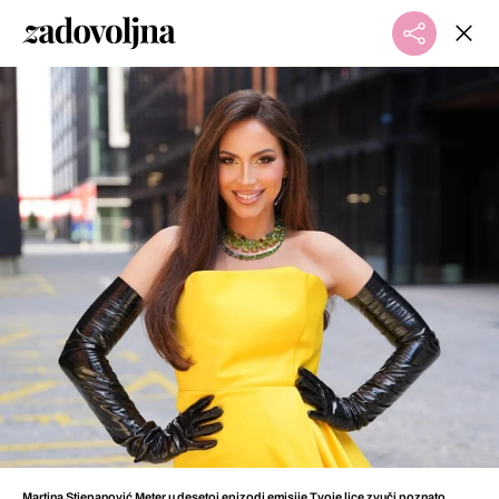
Martina Stjepanović Meter u desetoj epizodi emisije Tvoje lice zvuči poznato