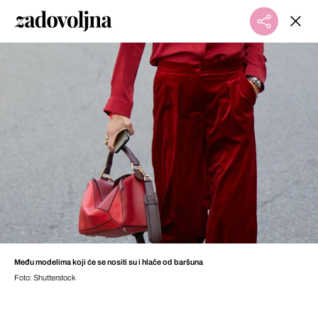
Među modelima koji će se nositi su i hlače od baršuna
Foto: Shutterstock