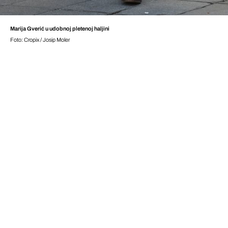
Marija Gverić u udobnoj pletenoj haljini
Foto: Cropix / Josip Moler