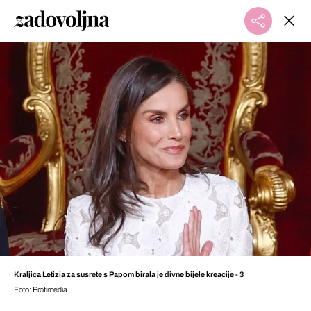
Kraljica Letizia za susrete s Papom birala je divne bijele kreacije - 3
Foto: Profimedia