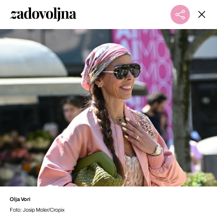
Olja Vori
Foto: Josip Moler/Cropix