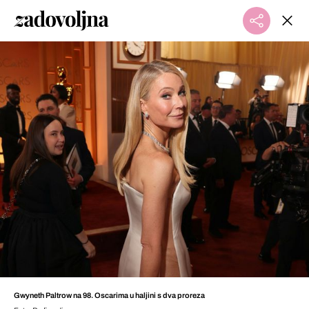
Gwyneth Paltrow na 98. Oscarima u haljini s dva proreza