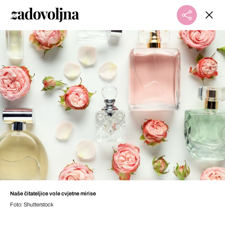
Naše čitateljice vole cvjetne mirise
Foto: Shutterstock