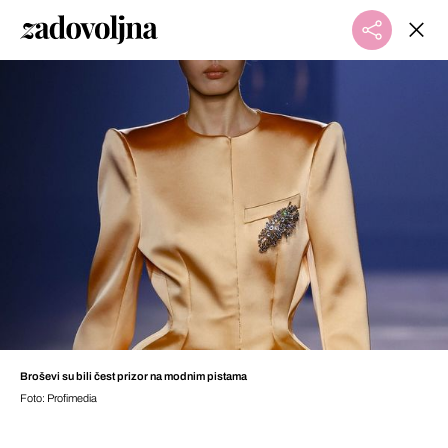
Broševi su bili čest prizor na modnim pistama
Foto: Profimedia