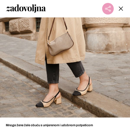
Mnoge žene žele obuću s umjerenom i udobnom potpeticom