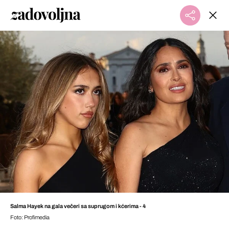
Salma Hayek na gala večeri sa suprugom i kćerima - 4
Foto: Profimedia