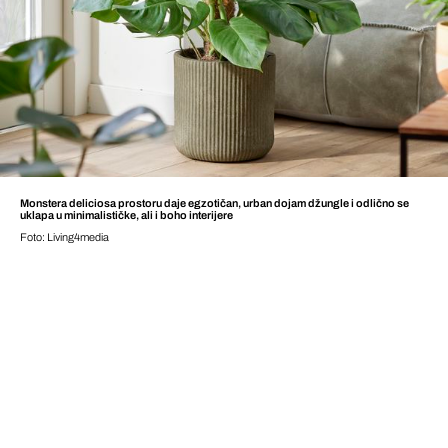
Monstera deliciosa prostoru daje egzotičan, urban dojam džungle i odlično se
uklapa u minimalističke, ali i boho interijere
Foto: Living4media