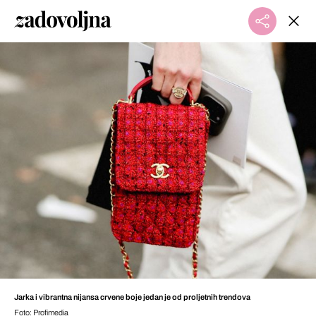
Jarka i vibrantna nijansa crvene boje jedan je od proljetnih trendova
Foto: Profimedia