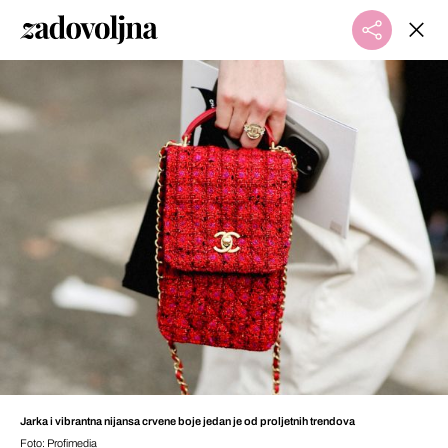
Jarka i vibrantna nijansa crvene boje jedan je od proljetnih trendova
Foto: Profimedia