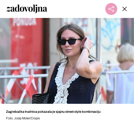
Zagrebačka trudnica pokazala je sjajnu street style kombinaciju
Foto: Josip Moler/Cropix