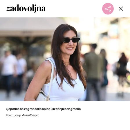
Ljepotica sa zagrebačke špice u izdanju bez greške
Foto: Josip Moler/Cropix