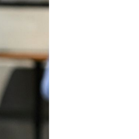
+
3
Ja sam na
 ljeto, a nosi se i na