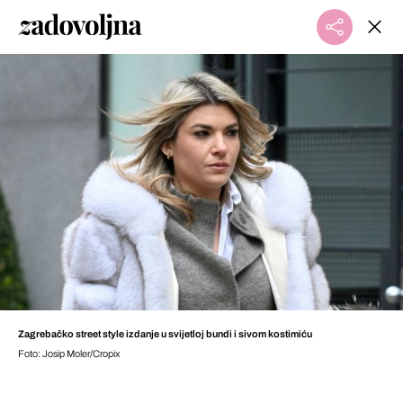
Zagrebačko street style izdanje u svijetloj bundi i sivom kostimiću
Foto: Josip Moler/Cropix