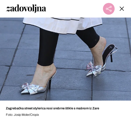
Zagrebačka street stylerica nosi srebrne štikle s mašnom iz Zare
Foto: Josip Moler/Cropix