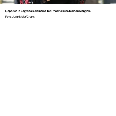
Ljepotica iz Zagreba u čizmama Tabi modne kuće Maison Margiela
Foto: Josip Moler/Cropix