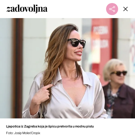
Ljepotica iz Zagreba koja je špicu pretvorila u modnu pistu
Foto: Josip Moler/Cropix