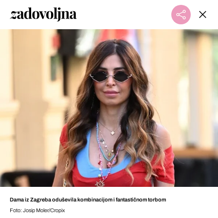
Dama iz Zagreba oduševila kombinacijom i fantastičnom torbom
Foto: Josip Moler/Cropix