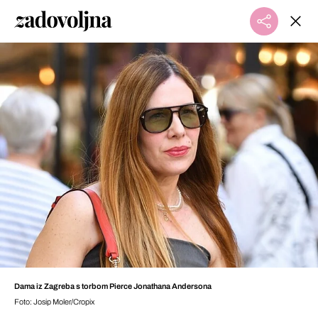
Dama iz Zagreba s torbom Pierce Jonathana Andersona
Foto: Josip Moler/Cropix