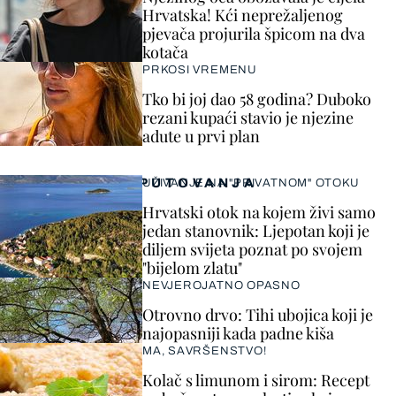
Hrvatska! Kći neprežaljenog
pjevača projurila špicom na dva
kotača
PRKOSI VREMENU
Tko bi joj dao 58 godina? Duboko
rezani kupaći stavio je njezine
adute u prvi plan
PUTOVANJA
UŽIVANJE NA "PRIVATNOM" OTOKU
Hrvatski otok na kojem živi samo
jedan stanovnik: Ljepotan koji je
diljem svijeta poznat po svojem
"bijelom zlatu"
NEVJEROJATNO OPASNO
Otrovno drvo: Tihi ubojica koji je
najopasniji kada padne kiša
MA, SAVRŠENSTVO!
Kolač s limunom i sirom: Recept