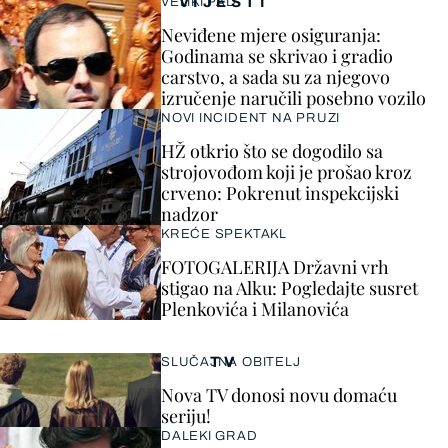
VIJESTI
VELIKI PAD
Neviđene mjere osiguranja:
Godinama se skrivao i gradio
carstvo, a sada su za njegovo
izručenje naručili posebno vozilo
NOVI INCIDENT NA PRUZI
HŽ otkrio što se dogodilo sa
strojovođom koji je prošao kroz
crveno: Pokrenut inspekcijski
nadzor
KREĆE SPEKTAKL
FOTOGALERIJA Državni vrh
stigao na Alku: Pogledajte susret
Plenkovića i Milanovića
TV
SLUČAJNA OBITELJ
Nova TV donosi novu domaću
seriju!
DALEKI GRAD