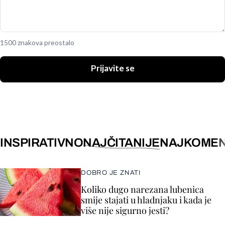
1500 znakova preostalo
Prijavite se
INSPIRATIVNO
NAJČITANIJE
NAJKOMEN
DOBRO JE ZNATI
Koliko dugo narezana lubenica
smije stajati u hladnjaku i kada je
više nije sigurno jesti?