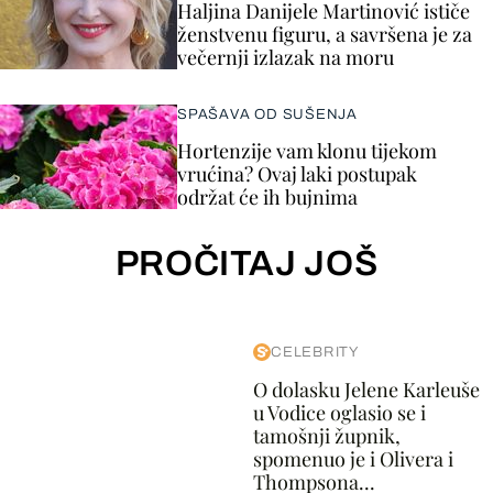
Haljina Danijele Martinović ističe
ženstvenu figuru, a savršena je za
večernji izlazak na moru
SPAŠAVA OD SUŠENJA
Hortenzije vam klonu tijekom
vrućina? Ovaj laki postupak
održat će ih bujnima
PROČITAJ JOŠ
CELEBRITY
O dolasku Jelene Karleuše
u Vodice oglasio se i
tamošnji župnik,
spomenuo je i Olivera i
Thompsona...