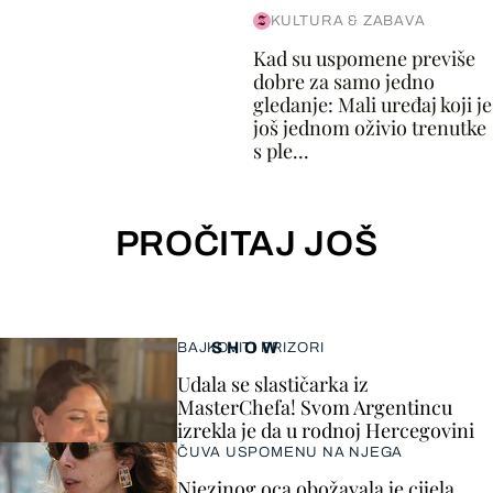
KULTURA & ZABAVA
Kad su uspomene previše
dobre za samo jedno
gledanje: Mali uređaj koji je
još jednom oživio trenutke
s ple...
PROČITAJ JOŠ
SHOW
BAJKOVITI PRIZORI
Udala se slastičarka iz
MasterChefa! Svom Argentincu
izrekla je da u rodnoj Hercegovini
ČUVA USPOMENU NA NJEGA
Njezinog oca obožavala je cijela