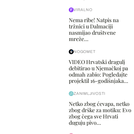
VIRALNO
Nema ribe! Natpis na
tržnici u Dalmaciji
nasmijao društvene
mreže...
NOGOMET
VIDEO Hrvatski dragulj
debitirao u Njemačkoj pa
odmah zabio: Pogledajte
projektil 16-godišnjaka...
ZANIMLJIVOSTI
Netko zbog ćevapa, netko
zbog drške za motiku: Evo
zbog čega sve Hrvati
duguju pivo...