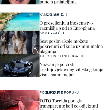
puno o prijateljima
NOVAC
KAMO BI OTIŠLI?
O preseljenju u inozemstvo
razmišlja 9 od 10 Europljana
SAM SVOJ ŠEF
Šest poslova koje možete
pokrenuti od kuće uz minimalna
ulaganja
TREĆI UNIKATNI BUGATTI
Nazvan je po vrsti
srednjovjekovnog viteškog konja i
visok samo metar
SPORT
POGLEDAJTE PORUKU
FOTO Torcida podigla
transparente koji će odjeknuti