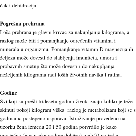
čak i dehidracija.
Pogrešna prehrana
Loša prehrana je glavni krivac za nakupljanje kilograma, a
razlog može biti i pomanjkanje određenih vitamina i
minerala u organizmu. Pomanjkanje vitamin D magnezija ili
željeza može dovesti do slabljenja imuniteta, umora i
probavnih smetnji što može dovesti i do nakupljanja
neželjenih kilograma radi loših životnih navika i rutina.
Godine
Svi koji su prešli tridesetu godinu života znaju koliko je teže
skinuti pokoji kilogram viška. razlog je metabolizam koji se s
godinama postepeno usporava. Istraživanje provedeno na
uzorku žena između 20 i 50 godina potvrdilo je kako
prosječna žena svake godine dobije (i zadrži) po jedan