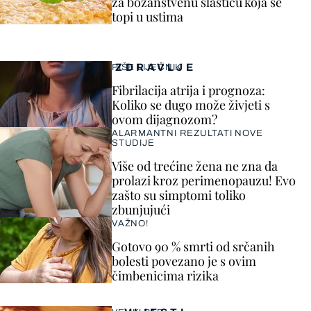
za božanstvenu slasticu koja se
topi u ustima
ZDRAVLJE
PIŠE LIJEČNIK
Fibrilacija atrija i prognoza:
Koliko se dugo može živjeti s
ovom dijagnozom?
ALARMANTNI REZULTATI NOVE
STUDIJE
Više od trećine žena ne zna da
prolazi kroz perimenopauzu! Evo
zašto su simptomi toliko
zbunjujući
VAŽNO!
Gotovo 90 % smrti od srčanih
bolesti povezano je s ovim
čimbenicima rizika