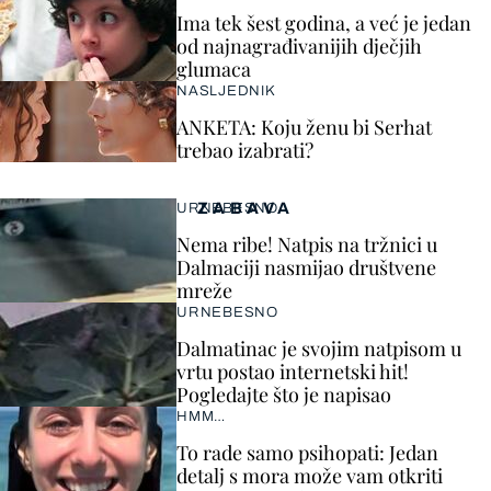
Ima tek šest godina, a već je jedan
od najnagrađivanijih dječjih
glumaca
NASLJEDNIK
ANKETA: Koju ženu bi Serhat
trebao izabrati?
ZABAVA
URNEBESNO
Nema ribe! Natpis na tržnici u
Dalmaciji nasmijao društvene
mreže
URNEBESNO
Dalmatinac je svojim natpisom u
vrtu postao internetski hit!
Pogledajte što je napisao
HMM…
To rade samo psihopati: Jedan
detalj s mora može vam otkriti