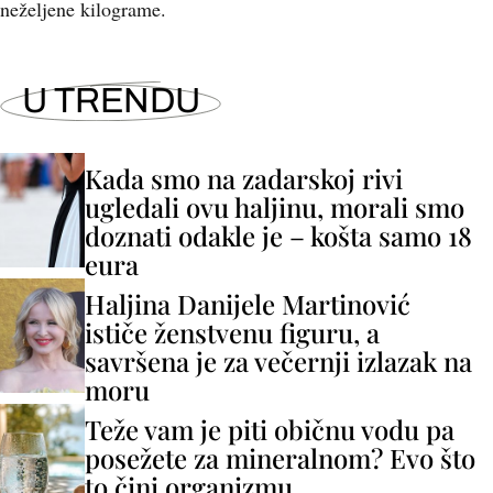
neželjene kilograme.
U TRENDU
Kada smo na zadarskoj rivi
ugledali ovu haljinu, morali smo
doznati odakle je – košta samo 18
eura
Haljina Danijele Martinović
ističe ženstvenu figuru, a
savršena je za večernji izlazak na
moru
Teže vam je piti običnu vodu pa
posežete za mineralnom? Evo što
to čini organizmu