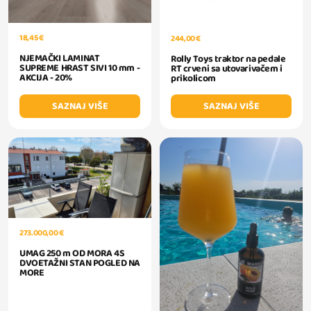
18,45 €
244,00 €
NJEMAČKI LAMINAT
Rolly Toys traktor na pedale
SUPREME HRAST SIVI 10 mm -
RT crveni sa utovarivačem i
AKCIJA - 20%
prikolicom
SAZNAJ VIŠE
SAZNAJ VIŠE
273.000,00 €
UMAG 250 m OD MORA 4S
DVOETAŽNI STAN POGLED NA
MORE