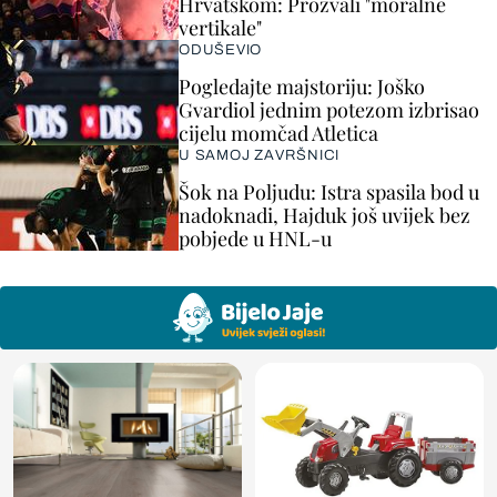
Hrvatskom: Prozvali "moralne
vertikale"
ODUŠEVIO
Pogledajte majstoriju: Joško
Gvardiol jednim potezom izbrisao
cijelu momčad Atletica
U SAMOJ ZAVRŠNICI
Šok na Poljudu: Istra spasila bod u
nadoknadi, Hajduk još uvijek bez
pobjede u HNL-u