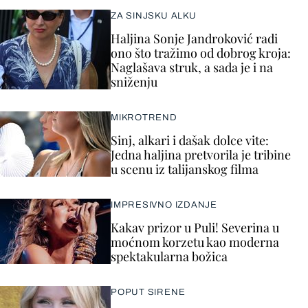
ZA SINJSKU ALKU
Haljina Sonje Jandroković radi
ono što tražimo od dobrog kroja:
Naglašava struk, a sada je i na
sniženju
MIKROTREND
Sinj, alkari i dašak dolce vite:
Jedna haljina pretvorila je tribine
u scenu iz talijanskog filma
IMPRESIVNO IZDANJE
Kakav prizor u Puli! Severina u
moćnom korzetu kao moderna
spektakularna božica
POPUT SIRENE