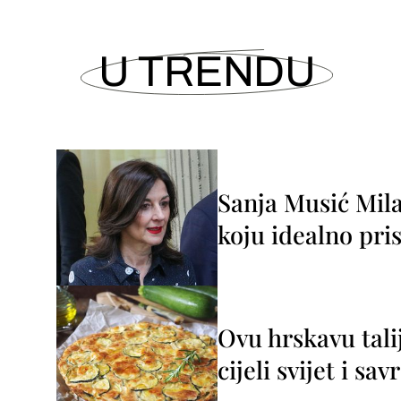
U TRENDU
Sanja Musić Mila
koju idealno pris
Ovu hrskavu tali
cijeli svijet i sa