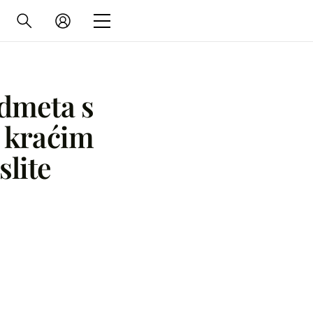
dmeta s
 kraćim
slite