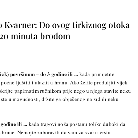
o Kvarner: Do ovog tirkiznog otoka
o 20 minuta brodom
ck) površinom – do 3 godine ili ...
kada primijetite
čne ljuštiti i ulaziti u hranu. Ako želite produljiti vijek
krijte papirnatim ručnikom prije nego u njega stavite neku
te u mogućnosti, držite ga obješenog na zid ili neku
godine ili ...
kada tragovi noža postanu toliko duboki da
ke hrane. Nemojte zaboraviti da vam za svaku vrstu