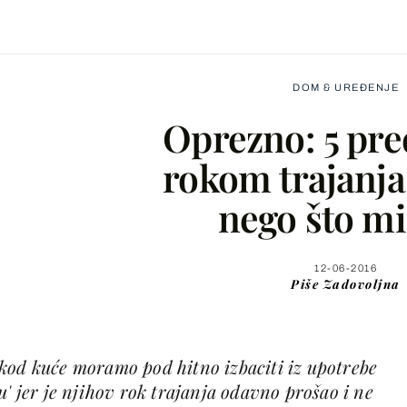
DOM & UREĐENJE
Oprezno: 5 pre
rokom trajanja
nego što mi
Facebook
X
12-06-2016
Piše
Zadovoljna
WhatsApp
kod kuće moramo pod hitno izbaciti iz upotrebe
Viber
u' jer je njihov rok trajanja odavno prošao i ne