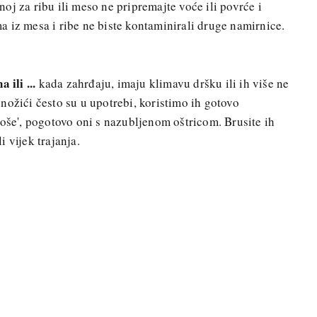
oj za ribu ili meso ne pripremajte voće ili povrće i
 iz mesa i ribe ne biste kontaminirali druge namirnice.
 ili ...
kada zahrđaju, imaju klimavu dršku ili ih više ne
nožići često su u upotrebi, koristimo ih gotovo
roše', pogotovo oni s nazubljenom oštricom. Brusite ih
 vijek trajanja.