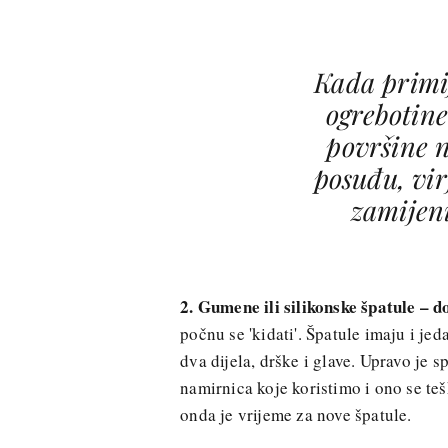
Kada primi
ogrebotine 
površine 
posuđu, vir
zamijen
2. Gumene ili silikonske špatule – do 
počnu se 'kidati'. Špatule imaju i j
dva dijela, drške i glave. Upravo je s
namirnica koje koristimo i ono se tešk
onda je vrijeme za nove špatule.