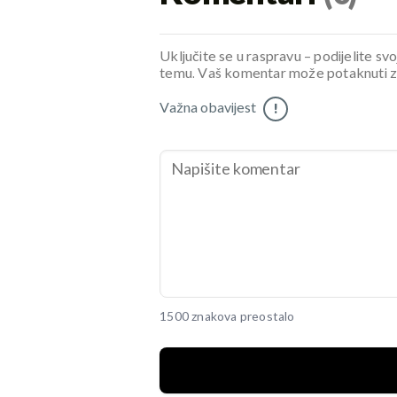
Uključite se u raspravu – podijelite svo
temu. Vaš komentar može potaknuti zani
Važna obavijest
!
1500 znakova preostalo