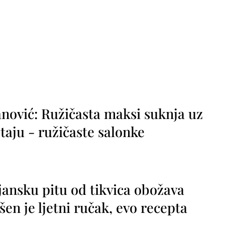
nović: Ružičasta maksi suknja uz
taju - ružičaste salonke
jansku pitu od tikvica obožava
vršen je ljetni ručak, evo recepta