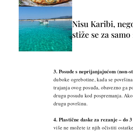
Nisu Karibi, neg
stiže se za sam
3. Posuđe s neprijanjajućom (non-sti
duboke ogrebotine, kada se površina po
trajanja ovog posuđa, obavezno ga po
drugu posudu kod pospremanja. Ako s
drugu površinu.
4. Plastične daske za rezanje – do 3 
više ne možete iz njih očistiti ostat