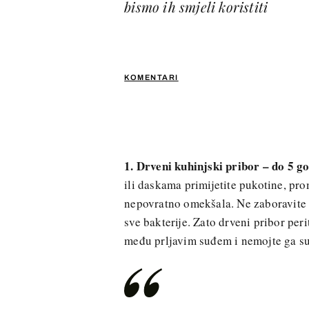
bismo ih smjeli koristiti
KOMENTARI
1. Drveni kuhinjski pribor – do 5 god
ili daskama primijetite pukotine, pro
nepovratno omekšala. Ne zaboravite da
sve bakterije. Zato drveni pribor pe
među prljavim suđem i nemojte ga su