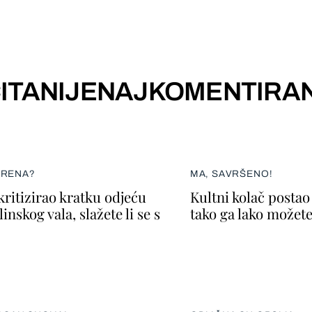
ITANIJE
NAJKOMENTIRAN
ERENA?
MA, SAVRŠENO!
kritizirao kratku odjeću
Kultni kolač postao 
inskog vala, slažete li se s
tako ga lako možete