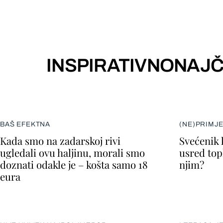
INSPIRATIVNO
NAJČ
BAŠ EFEKTNA
(NE)PRIMJ
Kada smo na zadarskoj rivi
Svećenik 
ugledali ovu haljinu, morali smo
usred topl
doznati odakle je – košta samo 18
njim?
eura