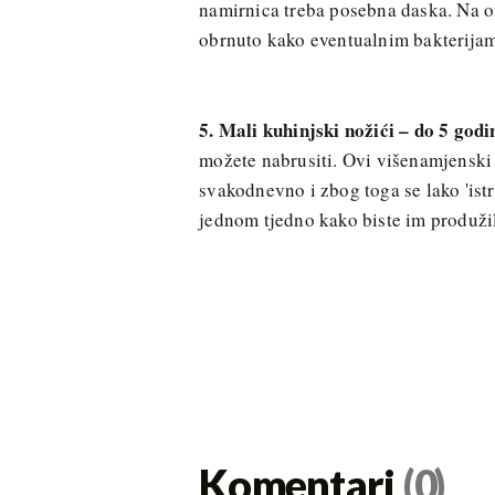
namirnica treba posebna daska. Na on
obrnuto kako eventualnim bakterijama
5. Mali kuhinjski nožići – do 5 godina
možete nabrusiti. Ovi višenamjenski 
svakodnevno i zbog toga se lako 'ist
jednom tjedno kako biste im produžili
Komentari
(0)