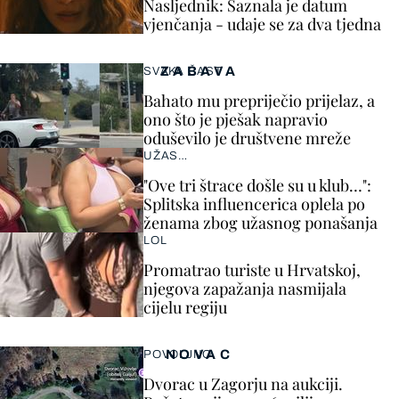
Nasljednik: Saznala je datum
vjenčanja - udaje se za dva tjedna
ZABAVA
SVAKA ČAST
Bahato mu prepriječio prijelaz, a
ono što je pješak napravio
oduševilo je društvene mreže
UŽAS…
"Ove tri štrace došle su u klub…":
Splitska influencerica oplela po
ženama zbog užasnog ponašanja
LOL
Promatrao turiste u Hrvatskoj,
njegova zapažanja nasmijala
cijelu regiju
NOVAC
POVOLJNO
Dvorac u Zagorju na aukciji.