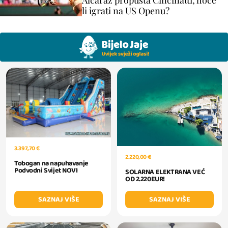
Alcaraz propušta Cincinatti, hoće
li igrati na US Openu?
3.397,70 €
2.220,00 €
Tobogan na napuhavanje
Podvodni Svijet NOVI
SOLARNA ELEKTRANA VEĆ
OD 2.220EUR!
SAZNAJ VIŠE
SAZNAJ VIŠE