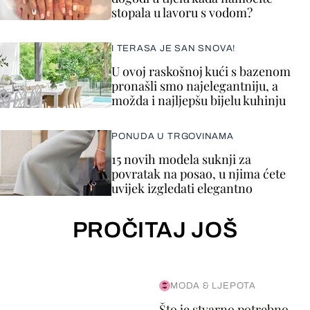
stopala u lavoru s vodom?
I TERASA JE SAN SNOVA!
U ovoj raskošnoj kući s bazenom
pronašli smo najelegantniju, a
možda i najljepšu bijelu kuhinju
PONUDA U TRGOVINAMA
15 novih modela suknji za
povratak na posao, u njima ćete
uvijek izgledati elegantno
PROČITAJ JOŠ
MODA & LJEPOTA
Što je stvarno potrebno