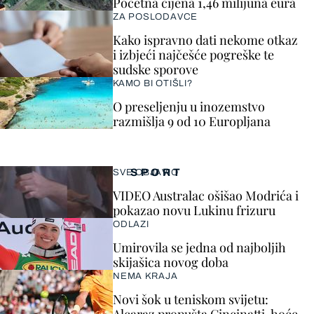
Početna cijena 1,46 milijuna eura
ZA POSLODAVCE
Kako ispravno dati nekome otkaz
i izbjeći najčešće pogreške te
sudske sporove
KAMO BI OTIŠLI?
O preseljenju u inozemstvo
razmišlja 9 od 10 Europljana
SPORT
SVE OBJAVIO
VIDEO Australac ošišao Modrića i
pokazao novu Lukinu frizuru
ODLAZI
Umirovila se jedna od najboljih
skijašica novog doba
NEMA KRAJA
Novi šok u teniskom svijetu: