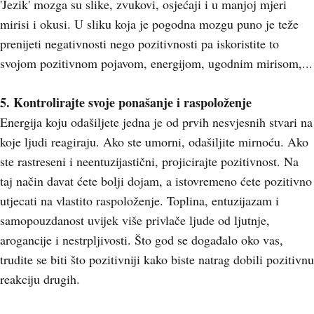
'Jezik' mozga su slike, zvukovi, osjećaji i u manjoj mjeri
mirisi i okusi. U sliku koja je pogodna mozgu puno je teže
prenijeti negativnosti nego pozitivnosti pa iskoristite to
svojom pozitivnom pojavom, energijom, ugodnim mirisom,...
5. Kontrolirajte svoje ponašanje i raspoloženje
Energija koju odašiljete jedna je od prvih nesvjesnih stvari na
koje ljudi reagiraju. Ako ste umorni, odašiljite mirnoću. Ako
ste rastreseni i neentuzijastični, projicirajte pozitivnost. Na
taj način davat ćete bolji dojam, a istovremeno ćete pozitivno
utjecati na vlastito raspoloženje. Toplina, entuzijazam i
samopouzdanost uvijek više privlače ljude od ljutnje,
arogancije i nestrpljivosti. Što god se događalo oko vas,
trudite se biti što pozitivniji kako biste natrag dobili pozitivnu
reakciju drugih.