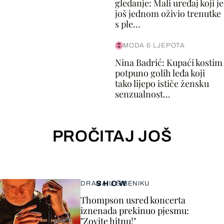
gledanje: Mali uređaj koji je
još jednom oživio trenutke
s ple...
MODA & LJEPOTA
Nina Badrić: Kupaći kostim
potpuno golih leđa koji
tako lijepo ističe žensku
senzualnost...
PROČITAJ JOŠ
SHOW
DRAMA U ŠIBENIKU
Thompson usred koncerta
iznenada prekinuo pjesmu:
"Zovite hitnu!"