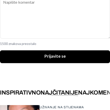
1500 znakova preostalo
Prijavite se
INSPIRATIVNO
NAJČITANIJE
NAJKOMEN
UŽIVANJE NA STIJENAMA