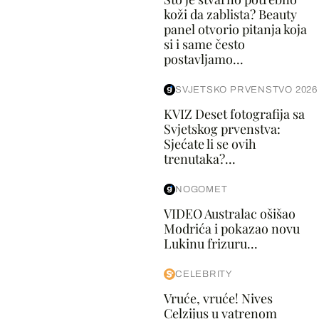
koži da zablista? Beauty
panel otvorio pitanja koja
si i same često
postavljamo...
SVJETSKO PRVENSTVO 2026
KVIZ Deset fotografija sa
Svjetskog prvenstva:
Sjećate li se ovih
trenutaka?...
NOGOMET
VIDEO Australac ošišao
Modrića i pokazao novu
Lukinu frizuru...
CELEBRITY
Vruće, vruće! Nives
Celzijus u vatrenom