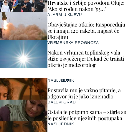
Hrvatske i Srbije povodom Oluje:
"Ako si rođen nakon '95..."
ALARM U KIJEVU
Obavještajac otkrio: Raspoređuju
se i imaju 120 raketa, napast će
Ukrajinu
VREMENSKA PROGNOZA
Nakon vrhunca toplinskog vala
stiže osvježenje: Dokad će trajati
otkrio je meteorolog
TV
NASLJEDNIK
Postavila mu je važno pitanje, a
odgovor ju je jako iznenadio
DALEKI GRAD
Ostala je potpuno sama – stigle su
je posljedice njezinih postupaka
NASLJEDNIK