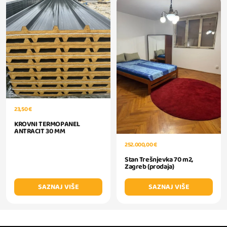
23,50 €
KROVNI TERMOPANEL
ANTRACIT 30 MM
252.000,00 €
Stan Trešnjevka 70 m2,
Zagreb (prodaja)
SAZNAJ VIŠE
SAZNAJ VIŠE