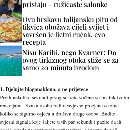
pristaju - ružičaste salonke
Ovu hrskavu talijansku pitu od
tikvica obožava cijeli svijet i
savršen je ljetni ručak, evo
recepta
Nisu Karibi, nego Kvarner: Do
ovog tirkiznog otoka stiže se za
samo 20 minuta brodom
1. Djelujte blagonaklono, a ne prijeteće
Prvih nekoliko sekundi prvog susreta vođene su instinktivnim
reakcijama. Svaka osoba radi nesvjesne procjene o tome
koliko se sigurno osjeća u društvu druge osobe. Budite
svjesni signala koje šaljete u tih par sekundi i pazite da ih
drugi nikada ne percipiraju prijetećima, odnosno da vaš