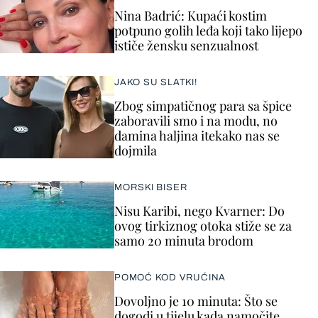
Nina Badrić: Kupaći kostim
potpuno golih leđa koji tako lijepo
ističe žensku senzualnost
JAKO SU SLATKI!
Zbog simpatičnog para sa špice
zaboravili smo i na modu, no
damina haljina itekako nas se
dojmila
MORSKI BISER
Nisu Karibi, nego Kvarner: Do
ovog tirkiznog otoka stiže se za
samo 20 minuta brodom
POMOĆ KOD VRUĆINA
Dovoljno je 10 minuta: Što se
dogodi u tijelu kada namočite