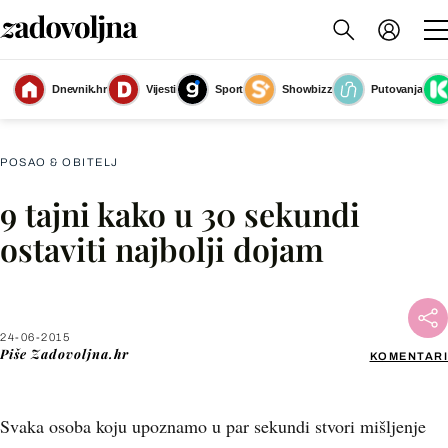
Dnevnik.hr
Vijesti
Sport
Showbizz
Putovanja
Slika nije dostupna
POSAO & OBITELJ
9 tajni kako u 30 sekundi
Facebook
ostaviti najbolji dojam
X
24-06-2015
WhatsApp
Piše
Zadovoljna.hr
KOMENTARI
Viber
Svaka osoba koju upoznamo u par sekundi stvori mišljenje