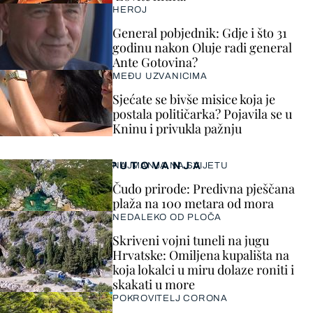
HEROJ
General pobjednik: Gdje i što 31
godinu nakon Oluje radi general
Ante Gotovina?
MEĐU UZVANICIMA
Sjećate se bivše misice koja je
postala političarka? Pojavila se u
Kninu i privukla pažnju
PUTOVANJA
NAJMANJA NA SVIJETU
Čudo prirode: Predivna pješčana
plaža na 100 metara od mora
NEDALEKO OD PLOČA
Skriveni vojni tuneli na jugu
Hrvatske: Omiljena kupališta na
koja lokalci u miru dolaze roniti i
skakati u more
POKROVITELJ CORONA