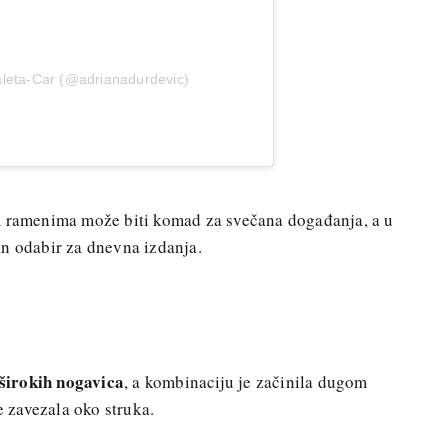
aleta-Car (@adrianadurdevic)
m ramenima može biti komad za svečana događanja, a u
an odabir za dnevna izdanja.
 širokih nogavica
, a kombinaciju je začinila dugom
 zavezala oko struka.