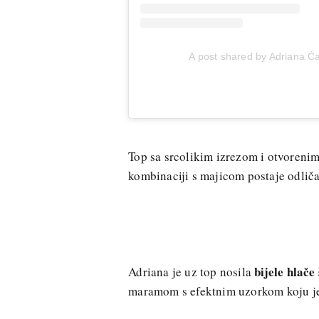
A post shared by Adriana Ć
Top sa srcolikim izrezom i otvoreni
kombinaciji s majicom postaje odlič
bijele hlače
Adriana je uz top nosila
maramom s efektnim uzorkom koju je