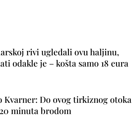
rskoj rivi ugledali ovu haljinu,
ti odakle je – košta samo 18 eura
o Kvarner: Do ovog tirkiznog otoka
o 20 minuta brodom