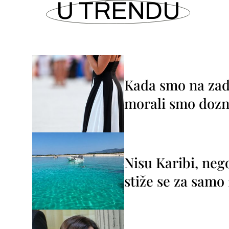
U TRENDU
Kada smo na zada
morali smo dozna
Nisu Karibi, neg
stiže se za sam