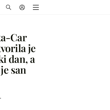
ta-Car
vorila je
i dan, a
 je san
r