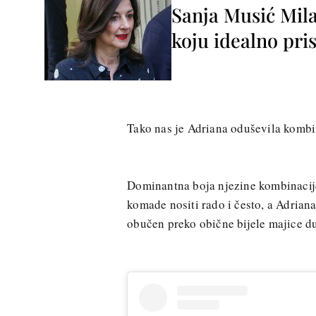
Sanja Musić Mila
koju idealno pris
Tako nas je Adriana oduševila kombin
Dominantna boja njezine kombinacije p
komade nositi rado i često, a Adrian
obučen preko obične bijele majice d