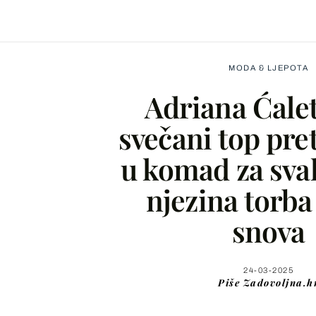
MODA & LJEPOTA
Adriana Ćale
svečani top pret
u komad za svak
Facebook
njezina torba
X
snova
WhatsApp
24-03-2025
Piše
Zadovoljna.h
Viber