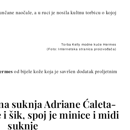
nčane naočale, a u ruci je nosila kultnu torbicu o kojoj
Torba Kelly modne kuće Hermes
(Foto: Internetska stranica proizvođača)
Hermes
od bijele kože koja je savršen dodatak proljetnim
na suknja Adriane Ćaleta-
i šik, spoj je minice i midi
suknje