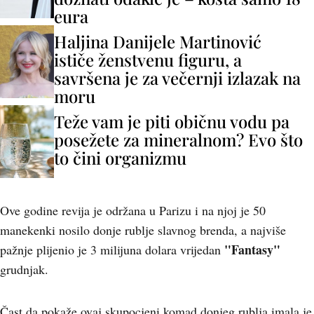
eura
Haljina Danijele Martinović
ističe ženstvenu figuru, a
savršena je za večernji izlazak na
moru
Teže vam je piti običnu vodu pa
posežete za mineralnom? Evo što
to čini organizmu
Ove godine revija je održana u Parizu i na njoj je 50
manekenki nosilo donje rublje slavnog brenda, a najviše
"Fantasy"
pažnje plijenio je 3 milijuna dolara vrijedan
grudnjak.
Čast da pokaže ovaj skupocjeni komad donjeg rublja imala je