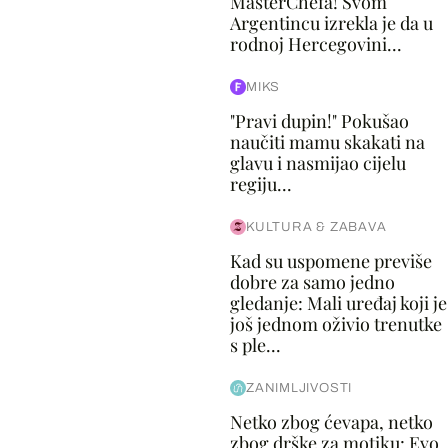
MasterChefa! Svom
Argentincu izrekla je da u
rodnoj Hercegovini...
MIKS
"Pravi dupin!" Pokušao
naučiti mamu skakati na
glavu i nasmijao cijelu
regiju...
KULTURA & ZABAVA
Kad su uspomene previše
dobre za samo jedno
gledanje: Mali uređaj koji je
još jednom oživio trenutke
s ple...
ZANIMLJIVOSTI
Netko zbog ćevapa, netko
zbog drške za motiku: Evo