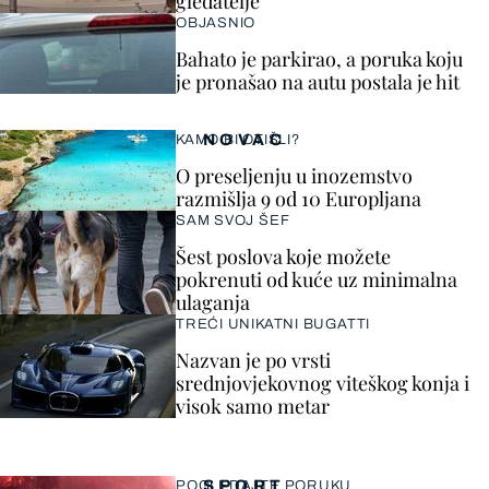
gledatelje
OBJASNIO
Bahato je parkirao, a poruka koju
je pronašao na autu postala je hit
NOVAC
KAMO BI OTIŠLI?
O preseljenju u inozemstvo
razmišlja 9 od 10 Europljana
SAM SVOJ ŠEF
Šest poslova koje možete
pokrenuti od kuće uz minimalna
ulaganja
TREĆI UNIKATNI BUGATTI
Nazvan je po vrsti
srednjovjekovnog viteškog konja i
visok samo metar
SPORT
POGLEDAJTE PORUKU