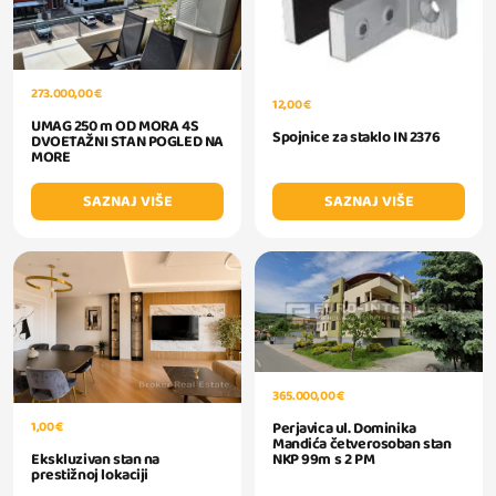
273.000,00 €
12,00 €
UMAG 250 m OD MORA 4S
Spojnice za staklo IN 2376
DVOETAŽNI STAN POGLED NA
MORE
SAZNAJ VIŠE
SAZNAJ VIŠE
365.000,00 €
Perjavica ul. Dominika
1,00 €
Mandića četverosoban stan
NKP 99m s 2 PM
Ekskluzivan stan na
prestižnoj lokaciji