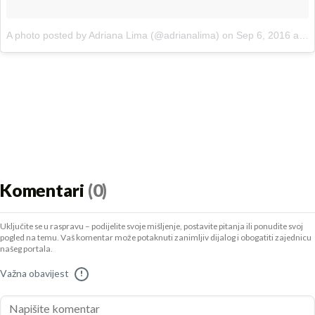
A photo posted by Adriana Lima (@adrianalima)
on
Sep 6, 2016 at 1:48pm PDT
Komentari
(0)
Uključite se u raspravu – podijelite svoje mišljenje, postavite pitanja ili ponudite svoj
pogled na temu. Vaš komentar može potaknuti zanimljiv dijalog i obogatiti zajednicu
našeg portala.
Važna obavijest
!