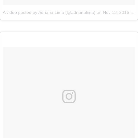
A video posted by Adriana Lima (@adrianalima)
on
Nov 13, 2016 at 9:34am PST