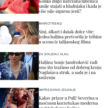
Koliko dugo narezana lubenica
smije stajati u hladnjaku i kada je
više nije sigurno jesti?
MIKROTREND
Sinj, alkari i dašak dolce vite:
Jedna haljina pretvorila je tribine
u scenu iz talijanskog filma
ZA SINJSKU ALKU
Haljina Sonje Jandroković radi
ono što tražimo od dobrog kroja:
Naglašava struk, a sada je i na
sniženju
IMPRESIVNO IZDANJE
Kakav prizor u Puli! Severina u
moćnom korzetu kao moderna