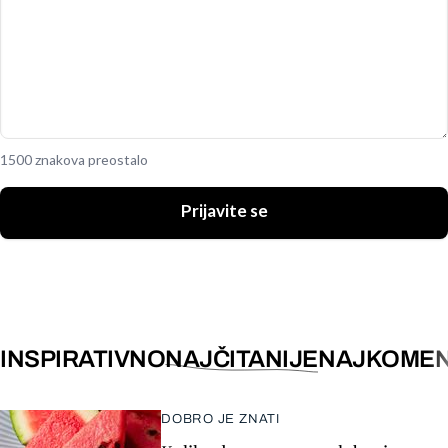
1500 znakova preostalo
Prijavite se
INSPIRATIVNO
NAJČITANIJE
NAJKOMEN
DOBRO JE ZNATI