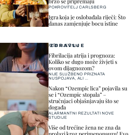
brzo se pripremaju
POKROVITELJ CARLSBERG
Igra koja je oslobađala riječi: Što
danas zamjenjuje bocu istine
ZDRAVLJE
PIŠE LIJEČNIK
Fibrilacija atrija i prognoza:
Koliko se dugo može živjeti s
ovom dijagnozom?
NIJE SLUŽBENO PRIZNATA
NUSPOJAVA, ALI ...
Nakon “Ozempic lica” pojavila su
se i “Ozempic stopala” –
stručnjaci objašnjavaju što se
događa
ALARMANTNI REZULTATI NOVE
STUDIJE
Više od trećine žena ne zna da
prolazi kroz perimenopauzu! Evo