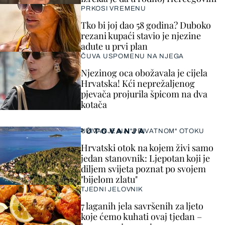
PRKOSI VREMENU
Tko bi joj dao 58 godina? Duboko
rezani kupaći stavio je njezine
adute u prvi plan
ČUVA USPOMENU NA NJEGA
Njezinog oca obožavala je cijela
Hrvatska! Kći neprežaljenog
pjevača projurila špicom na dva
kotača
PUTOVANJA
UŽIVANJE NA "PRIVATNOM" OTOKU
Hrvatski otok na kojem živi samo
jedan stanovnik: Ljepotan koji je
diljem svijeta poznat po svojem
"bijelom zlatu"
TJEDNI JELOVNIK
7 laganih jela savršenih za ljeto
koje ćemo kuhati ovaj tjedan –