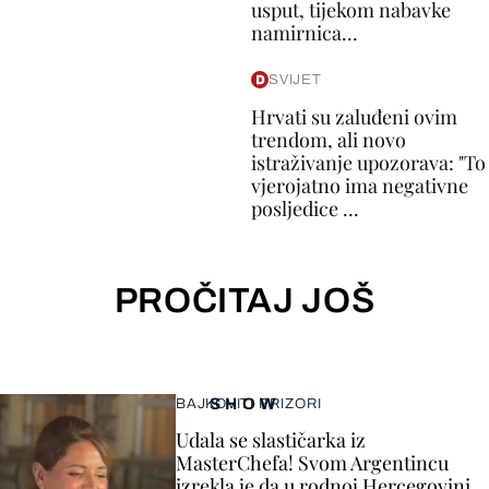
usput, tijekom nabavke
namirnica...
SVIJET
Hrvati su zaluđeni ovim
trendom, ali novo
istraživanje upozorava: "To
vjerojatno ima negativne
posljedice ...
PROČITAJ JOŠ
SHOW
BAJKOVITI PRIZORI
Udala se slastičarka iz
MasterChefa! Svom Argentincu
izrekla je da u rodnoj Hercegovini