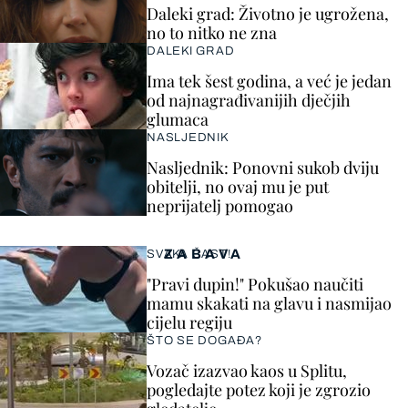
Daleki grad: Životno je ugrožena,
no to nitko ne zna
DALEKI GRAD
Ima tek šest godina, a već je jedan
od najnagrađivanijih dječjih
glumaca
NASLJEDNIK
Nasljednik: Ponovni sukob dviju
obitelji, no ovaj mu je put
neprijatelj pomogao
ZABAVA
SVAKA ČAST!
"Pravi dupin!" Pokušao naučiti
mamu skakati na glavu i nasmijao
cijelu regiju
ŠTO SE DOGAĐA?
Vozač izazvao kaos u Splitu,
pogledajte potez koji je zgrozio