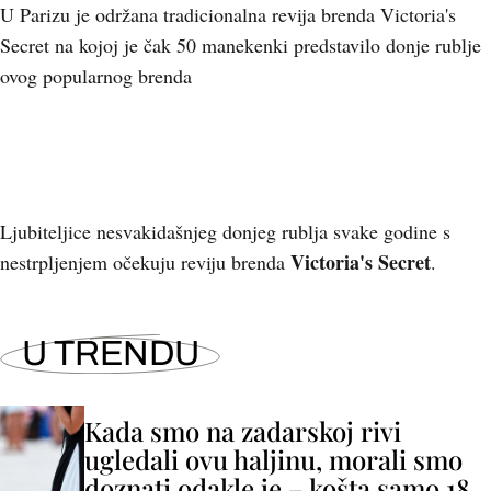
U Parizu je održana tradicionalna revija brenda Victoria's
Secret na kojoj je čak 50 manekenki predstavilo donje rublje
ovog popularnog brenda
Ljubiteljice nesvakidašnjeg donjeg rublja svake godine s
Victoria's Secret
nestrpljenjem očekuju reviju brenda
.
U TRENDU
Kada smo na zadarskoj rivi
ugledali ovu haljinu, morali smo
doznati odakle je – košta samo 18