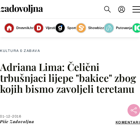
Dnevnik.hr
Vijesti
Sport
Showbizz
Putovanja
Slika nije dostupna
KULTURA & ZABAVA
Adriana Lima: Čelični
Facebook
trbušnjaci lijepe "bakice" zbog
kojih bismo zavoljeli teretanu
X
WhatsApp
01-12-2016
Piše
Zadovoljna
KOMENTARI
Viber