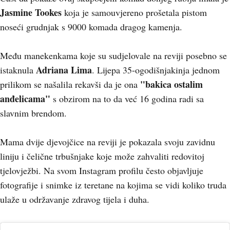
Jasmine Tookes
koja je samouvjereno prošetala pistom
noseći grudnjak s 9000 komada dragog kamenja.
Među manekenkama koje su sudjelovale na reviji posebno se
Adriana Lima
istaknula
. Lijepa 35-ogodišnjakinja jednom
"bakica ostalim
prilikom se našalila rekavši da je ona
anđelicama"
s obzirom na to da već 16 godina radi sa
slavnim brendom.
Mama dvije djevojčice na reviji je pokazala svoju zavidnu
liniju i čelične trbušnjake koje može zahvaliti redovitoj
tjelovježbi. Na svom Instagram profilu često objavljuje
fotografije i snimke iz teretane na kojima se vidi koliko truda
ulaže u održavanje zdravog tijela i duha.