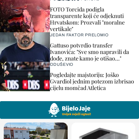
FOTO Torcida podigla
transparente koji će odjeknuti
Hrvatskom: Prozvali "moralne
vertikale"
JEDAN FAKTOR PRELOMIO
Gattuso potvrdio transfer
Ivanovića: "Sve smo napravili da
dođe, znate kamo je otišao..."
ODUŠEVIO
Pogledajte majstoriju: Joško
Gvardiol jednim potezom izbrisao
cijelu momčad Atletica