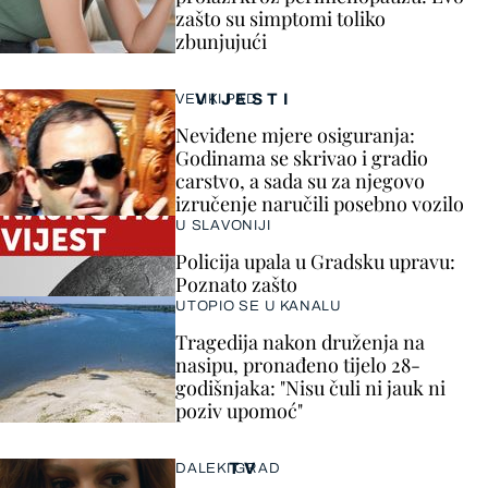
zašto su simptomi toliko
zbunjujući
VIJESTI
VELIKI PAD
Neviđene mjere osiguranja:
Godinama se skrivao i gradio
carstvo, a sada su za njegovo
izručenje naručili posebno vozilo
U SLAVONIJI
Policija upala u Gradsku upravu:
Poznato zašto
UTOPIO SE U KANALU
Tragedija nakon druženja na
nasipu, pronađeno tijelo 28-
godišnjaka: "Nisu čuli ni jauk ni
poziv upomoć"
TV
DALEKI GRAD