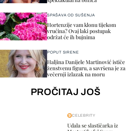
spektakularna božica
SPAŠAVA OD SUŠENJA
Hortenzije vam klonu tijekom
vrućina? Ovaj laki postupak
održat će ih bujnima
POPUT SIRENE
Haljina Danijele Martinović ističe
ženstvenu figuru, a savršena je za
večernji izlazak na moru
PROČITAJ JOŠ
CELEBRITY
Udala se slastičarka iz