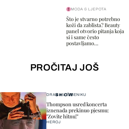
MODA & LJEPOTA
Što je stvarno potrebno
koži da zablista? Beauty
panel otvorio pitanja koja
si i same često
postavljamo...
PROČITAJ JOŠ
SHOW
DRAMA U ŠIBENIKU
Thompson usred koncerta
iznenada prekinuo pjesmu:
"Zovite hitnu!"
HEROJ