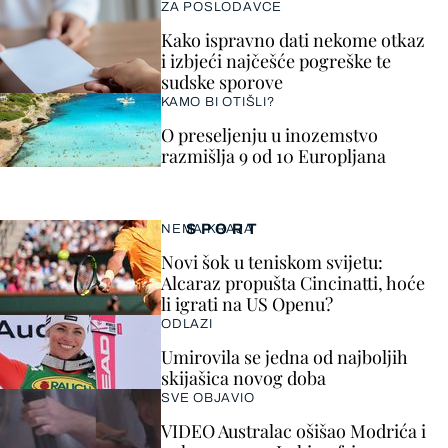
ZA POSLODAVCE
Kako ispravno dati nekome otkaz
i izbjeći najčešće pogreške te
sudske sporove
KAMO BI OTIŠLI?
O preseljenju u inozemstvo
razmišlja 9 od 10 Europljana
SPORT
NEMA KRAJA
Novi šok u teniskom svijetu:
Alcaraz propušta Cincinatti, hoće
li igrati na US Openu?
ODLAZI
Umirovila se jedna od najboljih
skijašica novog doba
SVE OBJAVIO
VIDEO Australac ošišao Modrića i