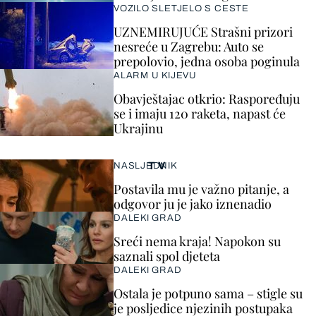
VOZILO SLETJELO S CESTE
UZNEMIRUJUĆE Strašni prizori
nesreće u Zagrebu: Auto se
prepolovio, jedna osoba poginula
ALARM U KIJEVU
Obavještajac otkrio: Raspoređuju
se i imaju 120 raketa, napast će
Ukrajinu
TV
NASLJEDNIK
Postavila mu je važno pitanje, a
odgovor ju je jako iznenadio
DALEKI GRAD
Sreći nema kraja! Napokon su
saznali spol djeteta
DALEKI GRAD
Ostala je potpuno sama – stigle su
je posljedice njezinih postupaka