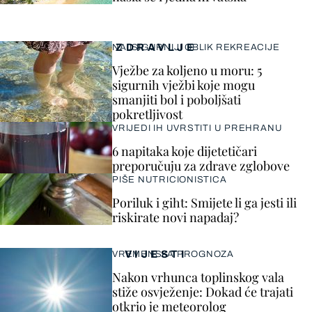
ZDRAVLJE
NAJSIGURNIJI OBLIK REKREACIJE
Vježbe za koljeno u moru: 5
sigurnih vježbi koje mogu
smanjiti bol i poboljšati
pokretljivost
VRIJEDI IH UVRSTITI U PREHRANU
6 napitaka koje dijetetičari
preporučuju za zdrave zglobove
PIŠE NUTRICIONISTICA
Poriluk i giht: Smijete li ga jesti ili
riskirate novi napadaj?
VIJESTI
VREMENSKA PROGNOZA
Nakon vrhunca toplinskog vala
stiže osvježenje: Dokad će trajati
otkrio je meteorolog