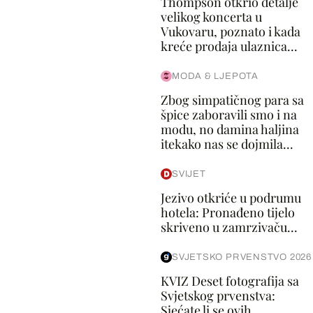
Thompson otkrio detalje
velikog koncerta u
Vukovaru, poznato i kada
kreće prodaja ulaznica...
MODA & LJEPOTA
Zbog simpatičnog para sa
špice zaboravili smo i na
modu, no damina haljina
itekako nas se dojmila...
SVIJET
Jezivo otkriće u podrumu
hotela: Pronađeno tijelo
skriveno u zamrzivaču...
SVJETSKO PRVENSTVO 2026
KVIZ Deset fotografija sa
Svjetskog prvenstva:
Sjećate li se ovih