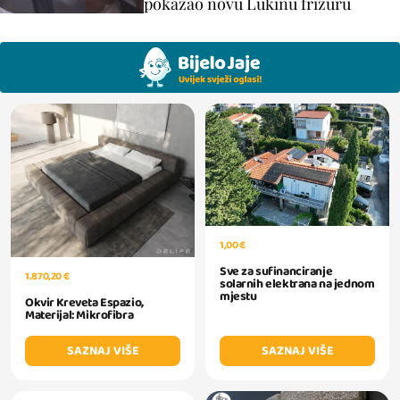
pokazao novu Lukinu frizuru
1,00 €
Sve za sufinanciranje
1.870,20 €
solarnih elektrana na jednom
mjestu
Okvir Kreveta Espazio,
Materijal: Mikrofibra
SAZNAJ VIŠE
SAZNAJ VIŠE