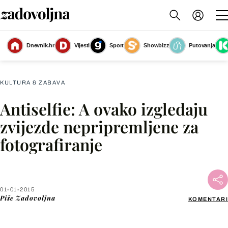
Dnevnik.hr
Vijesti
Sport
Showbizz
Putovanja
Slika nije dostupna
KULTURA & ZABAVA
Antiselfie: A ovako izgledaju
Facebook
zvijezde nepripremljene za
fotografiranje
X
WhatsApp
01-01-2015
Piše
Zadovoljna
KOMENTARI
Viber