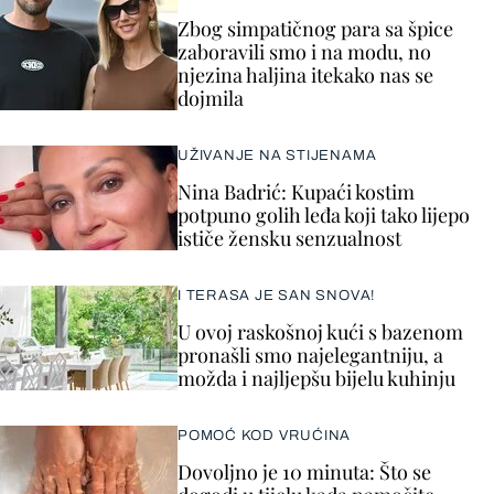
Zbog simpatičnog para sa špice
zaboravili smo i na modu, no
njezina haljina itekako nas se
dojmila
UŽIVANJE NA STIJENAMA
Nina Badrić: Kupaći kostim
potpuno golih leđa koji tako lijepo
ističe žensku senzualnost
I TERASA JE SAN SNOVA!
U ovoj raskošnoj kući s bazenom
pronašli smo najelegantniju, a
možda i najljepšu bijelu kuhinju
POMOĆ KOD VRUĆINA
Dovoljno je 10 minuta: Što se