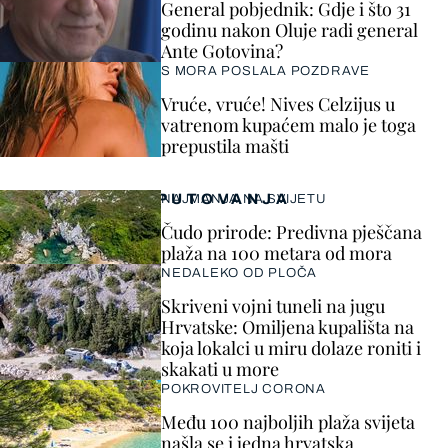
General pobjednik: Gdje i što 31
godinu nakon Oluje radi general
Ante Gotovina?
S MORA POSLALA POZDRAVE
Vruće, vruće! Nives Celzijus u
vatrenom kupaćem malo je toga
prepustila mašti
PUTOVANJA
NAJMANJA NA SVIJETU
Čudo prirode: Predivna pješčana
plaža na 100 metara od mora
NEDALEKO OD PLOČA
Skriveni vojni tuneli na jugu
Hrvatske: Omiljena kupališta na
koja lokalci u miru dolaze roniti i
skakati u more
POKROVITELJ CORONA
Među 100 najboljih plaža svijeta
našla se i jedna hrvatska