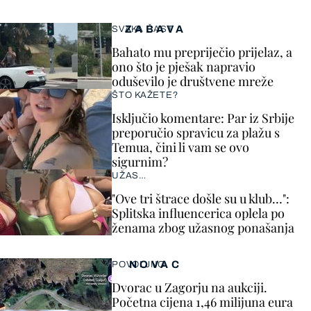
ZABAVA
SVAKA ČAST
Bahato mu prepriječio prijelaz, a
ono što je pješak napravio
oduševilo je društvene mreže
ŠTO KAŽETE?
Isključio komentare: Par iz Srbije
preporučio spravicu za plažu s
Temua, čini li vam se ovo
sigurnim?
UŽAS…
"Ove tri štrace došle su u klub…":
Splitska influencerica oplela po
ženama zbog užasnog ponašanja
NOVAC
POVOLJNO
Dvorac u Zagorju na aukciji.
Početna cijena 1,46 milijuna eura