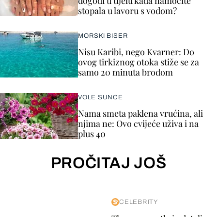
dogodi u tijelu kada namočite
stopala u lavoru s vodom?
MORSKI BISER
Nisu Karibi, nego Kvarner: Do
ovog tirkiznog otoka stiže se za
samo 20 minuta brodom
VOLE SUNCE
Nama smeta paklena vrućina, ali
njima ne: Ovo cvijeće uživa i na
plus 40
PROČITAJ JOŠ
CELEBRITY