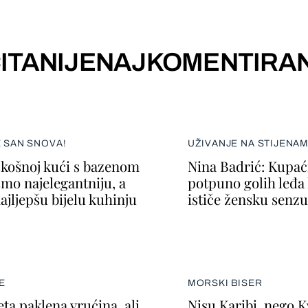
ITANIJE
NAJKOMENTIRAN
E SAN SNOVA!
UŽIVANJE NA STIJENA
skošnoj kući s bazenom
Nina Badrić: Kupać
smo najelegantniju, a
potpuno golih leđa k
ajljepšu bijelu kuhinju
ističe žensku senzu
E
MORSKI BISER
a paklena vrućina, ali
Nisu Karibi, nego 