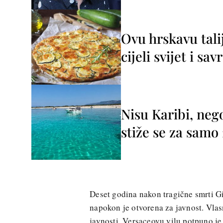
Ovu hrskavu tali
cijeli svijet i sa
Nisu Karibi, neg
stiže se za sam
Deset godina nakon tragične smrti G
napokon je otvorena za javnost. Vla
javnosti, Versaceovu vilu potpuno je