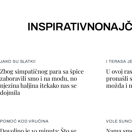
INSPIRATIVNO
NAJČ
JAKO SU SLATKI!
I TERASA J
Zbog simpatičnog para sa špice
U ovoj ra
zaboravili smo i na modu, no
pronašli 
njezina haljina itekako nas se
možda i n
dojmila
POMOĆ KOD VRUĆINA
VOLE SUNC
Dovoljno je 10 minuta: Što se
Nama smet