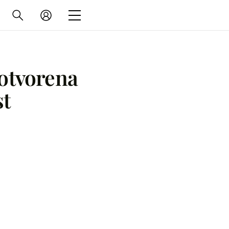
 otvorena
st