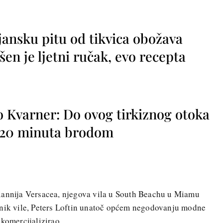
jansku pitu od tikvica obožava
vršen je ljetni ručak, evo recepta
o Kvarner: Do ovog tirkiznog otoka
o 20 minuta brodom
iannija Versacea, njegova vila u South Beachu u Miamu
snik vile, Peters Loftin unatoč općem negodovanju modne
 komercijalizirao.