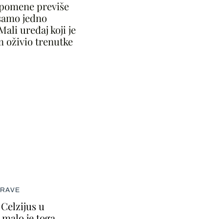
spomene previše
samo jedno
Mali uređaj koji je
m oživio trenutke
DRAVE
 Celzijus u
malo je toga