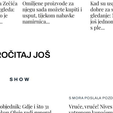
 Zečića
Omiljene proizvode za
Kad su u
zgleda:
njegu sada možete kupiti i
dobre za 
o je
usput, tijekom nabavke
gledanje: 
..
namirnica...
još jedno
s ple...
OČITAJ JOŠ
SHOW
S MORA POSLALA POZ
objednik: Gdje i što 31
Vruće, vruće! Nives
kon Oluje radi general
vatrenom kupaćem 