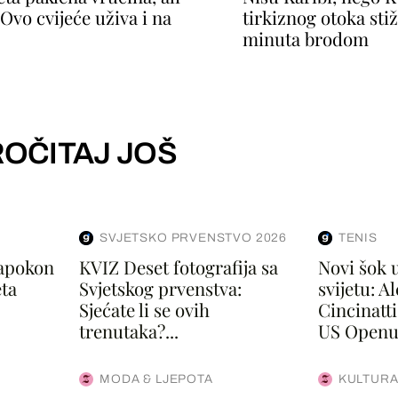
 Ovo cvijeće uživa i na
tirkiznog otoka sti
minuta brodom
OČITAJ JOŠ
SVJETSKO PRVENSTVO 2026
TENIS
Napokon
KVIZ Deset fotografija sa
Novi šok 
eta
Svjetskog prvenstva:
svijetu: A
Sjećate li se ovih
Cincinatti
trenutaka?...
US Openu?
MODA & LJEPOTA
KULTURA