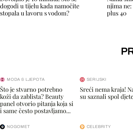
dogodi u tijelu kada namočite
njima ne:
stopala u lavoru s vodom?
plus 40
PR
MODA & LJEPOTA
SERIJSKI
Što je stvarno potrebno
Sreći nema kraja! 
koži da zablista? Beauty
su saznali spol djet
panel otvorio pitanja koja si
i same često postavljamo...
NOGOMET
CELEBRITY