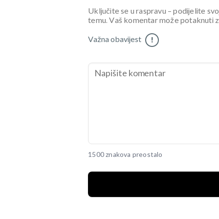
Uključite se u raspravu – podijelite svo
temu. Vaš komentar može potaknuti zani
Važna obavijest
!
1500 znakova preostalo