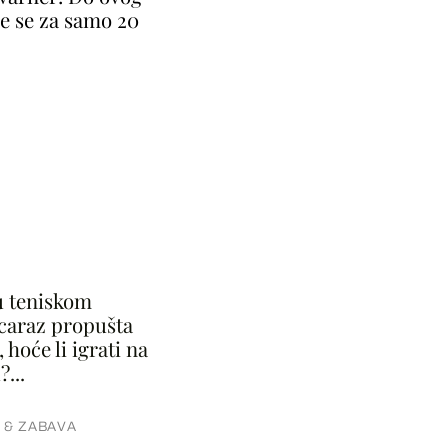
že se za samo 20
u teniskom
lcaraz propušta
, hoće li igrati na
...
 & ZABAVA