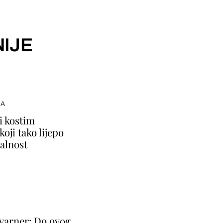
IJE
MA
i kostim
oji tako lijepo
alnost
Kvarner: Do ovog