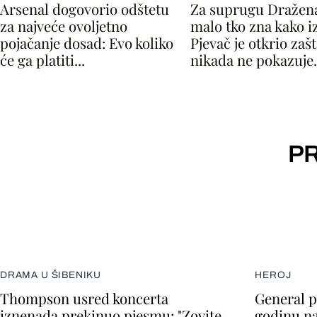
Arsenal dogovorio odštetu
Za suprugu Dražena
za najveće ovoljetno
malo tko zna kako i
pojačanje dosad: Evo koliko
Pjevač je otkrio zašt
će ga platiti...
nikada ne pokazuje.
PR
DRAMA U ŠIBENIKU
HEROJ
Thompson usred koncerta
General p
iznenada prekinuo pjesmu: "Zovite
godinu na