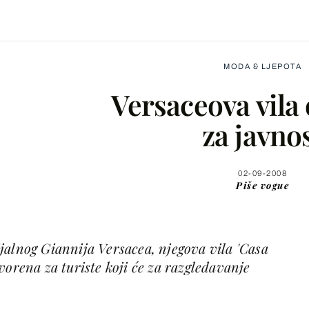
MODA & LJEPOTA
Versaceova vila
za javno
Facebook
02-09-2008
Piše
vogue
X
jalnog Giannija Versacea, njegova vila 'Casa
WhatsApp
vorena za turiste koji će za razgledavanje
Viber