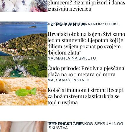
glumcem? Bizarni prizori i danas
izazivaju nevjericu
PUTOVANJA
UŽIVANJE NA "PRIVATNOM" OTOKU
Hrvatski otok na kojem živi samo
jedan stanovnik: Ljepotan koji je
diljem svijeta poznat po svojem
"bijelom zlatu"
NAJMANJA NA SVIJETU
Čudo prirode: Predivna pješčana
plaža na 100 metara od mora
MA, SAVRŠENSTVO!
Kolač s limunom i sirom: Recept
za božanstvenu slasticu koja se
topi u ustima
ZDRAVLJE
"VRHUNAC" ŽENSKOG SEKSUALNOG
ISKUSTVA