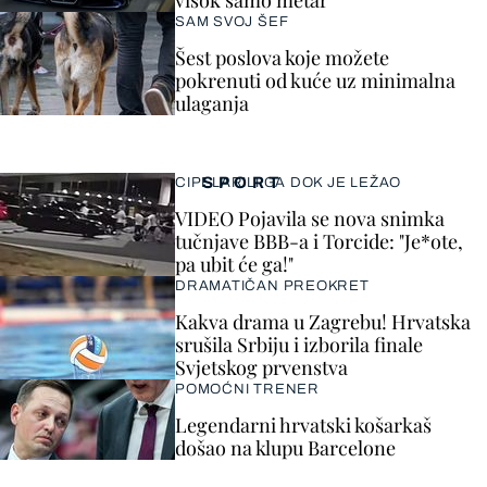
SAM SVOJ ŠEF
Šest poslova koje možete
pokrenuti od kuće uz minimalna
ulaganja
SPORT
CIPELARILI GA DOK JE LEŽAO
VIDEO Pojavila se nova snimka
tučnjave BBB-a i Torcide: "Je*ote,
pa ubit će ga!"
DRAMATIČAN PREOKRET
Kakva drama u Zagrebu! Hrvatska
srušila Srbiju i izborila finale
Svjetskog prvenstva
POMOĆNI TRENER
Legendarni hrvatski košarkaš
došao na klupu Barcelone