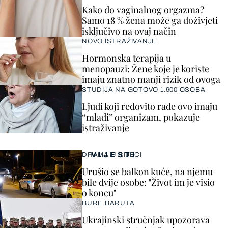
Kako do vaginalnog orgazma?
Samo 18 % žena može ga doživjeti
isključivo na ovaj način
NOVO ISTRAŽIVANJE
Hormonska terapija u
menopauzi: Žene koje je koriste
imaju znatno manji rizik od ovoga
STUDIJA NA GOTOVO 1.900 OSOBA
Ljudi koji redovito rade ovo imaju
“mlađi” organizam, pokazuje
istraživanje
VIJESTI
DRAMA U RIJECI
Urušio se balkon kuće, na njemu
bile dvije osobe: "Život im je visio
o koncu"
BURE BARUTA
Ukrajinski stručnjak upozorava