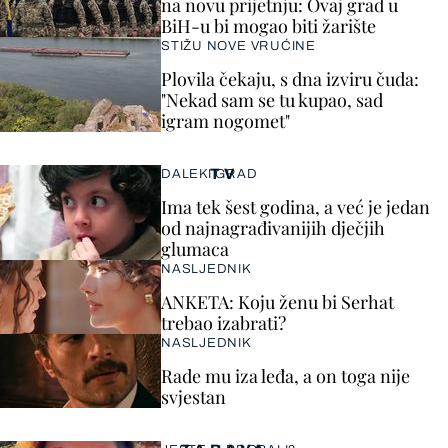
na novu prijetnju: Ovaj grad u
BiH-u bi mogao biti žarište
STIŽU NOVE VRUĆINE
Plovila čekaju, s dna izviru čuda:
"Nekad sam se tu kupao, sad
igram nogomet"
TV
DALEKI GRAD
Ima tek šest godina, a već je jedan
od najnagrađivanijih dječjih
glumaca
NASLJEDNIK
ANKETA: Koju ženu bi Serhat
trebao izabrati?
NASLJEDNIK
Rade mu iza leđa, a on toga nije
svjestan