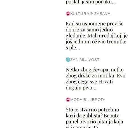
poslali jasnu poruku...
KULTURA & ZABAVA
Kad su uspomene previše
dobre za samo jedno
gledanje: Mali uređaj koji je
još jednom oživio trenutke
s ple...
ZANIMLJIVOSTI
Netko zbog ćevapa, netko
zbog drške za motiku: Evo
zbog čega sve Hrvati
duguju pivo...
MODA & LJEPOTA
Što je stvarno potrebno
koži da zablista? Beauty
panel otvorio pitanja koja
si i same često