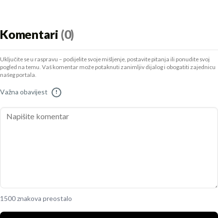
Komentari
(0)
Uključite se u raspravu – podijelite svoje mišljenje, postavite pitanja ili ponudite svoj
pogled na temu. Vaš komentar može potaknuti zanimljiv dijalog i obogatiti zajednicu
našeg portala.
Važna obavijest
!
1500 znakova preostalo