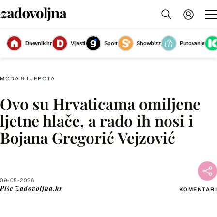
Dnevnik.hr
Vijesti
Sport
Showbizz
Putovanja
Bojana Gregorić Vejzović
(Foto: Lucija Ocko/Cropix)
MODA & LJEPOTA
Ovo su Hrvaticama omiljene
Facebook
ljetne hlače, a rado ih nosi i
Bojana Gregorić Vejzović
X
WhatsApp
09-05-2026
Piše
Zadovoljna.hr
KOMENTARI
Viber