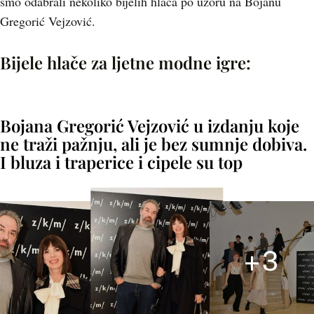
smo odabrali nekoliko bijelih hlača po uzoru na Bojanu
Gregorić Vejzović.
Bijele hlače za ljetne modne igre:
+
3
Bojana Gregorić Vejzović u izdanju koje
ne traži pažnju, ali je bez sumnje dobiva.
I bluza i traperice i cipele su top
+
3