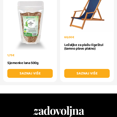
60,00 €
Ležaljke za plažu-ligeštul
(tamno plavo platno)
1,75 €
Sjemenke lana 500g
SAZNAJ VIŠE
SAZNAJ VIŠE