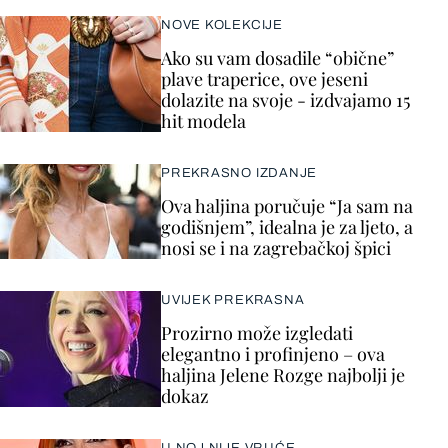
NOVE KOLEKCIJE
Ako su vam dosadile “obične”
plave traperice, ove jeseni
dolazite na svoje - izdvajamo 15
hit modela
PREKRASNO IZDANJE
Ova haljina poručuje “Ja sam na
godišnjem”, idealna je za ljeto, a
nosi se i na zagrebačkoj špici
UVIJEK PREKRASNA
Prozirno može izgledati
elegantno i profinjeno – ova
haljina Jelene Rozge najbolji je
dokaz
U NOJ NIJE VRUĆE