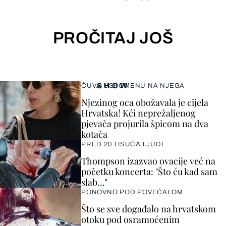
PROČITAJ JOŠ
SHOW
ČUVA USPOMENU NA NJEGA
Njezinog oca obožavala je cijela
Hrvatska! Kći neprežaljenog
pjevača projurila špicom na dva
kotača
PRED 20 TISUĆA LJUDI
Thompson izazvao ovacije već na
početku koncerta: "Što ću kad sam
slab..."
PONOVNO POD POVEĆALOM
Što se sve događalo na hrvatskom
otoku pod osramoćenim