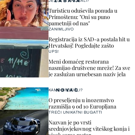
ZABAVA
JESTE LI PROBALI?
Turisticu oduševila ponuda u
Primoštenu: "Oni su puno
pametniji od nas"
ZANIMLJIVO
Registracija iz SAD-a postala hit u
Hrvatskoj! Pogledajte zašto
UPS!
Meni domaćeg restorana
nasmijao društvene mreže! Za sve
je zaslužan urnebesan naziv jela
NOVAC
KAMO BI OTIŠLI?
O preseljenju u inozemstvo
razmišlja 9 od 10 Europljana
TREĆI UNIKATNI BUGATTI
Nazvan je po vrsti
srednjovjekovnog viteškog konja i
visok samo metar