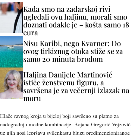
Kada smo na zadarskoj rivi
ugledali ovu haljinu, morali smo
doznati odakle je – košta samo 18
eura
Nisu Karibi, nego Kvarner: Do
ovog tirkiznog otoka stiže se za
samo 20 minuta brodom
Haljina Danijele Martinović
ističe ženstvenu figuru, a
savršena je za večernji izlazak na
moru
Hlače ravnog kroja u bijeloj boji savršeno su platno za
nadogradnju modne kombinacije. Bojana Gregorić Vejzović
uz njih nosi lepršavu svilenkastu bluzu predimenzioniranog