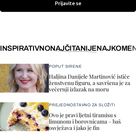
Prijavite se
INSPIRATIVNO
NAJČITANIJE
NAJKOMEN
POPUT SIRENE
Haljina Danijele Martinović ističe
ženstvenu figuru, a savršena je za
večernji izlazak na moru
PREJEDNOSTAVNO ZA SLOŽITI
Ovo je pravi ljetni tiramisu s
limunom i borovnicama – baš
osvježava i jako je fin