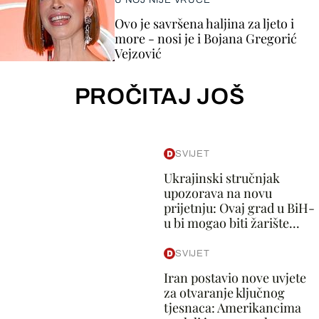
Ovo je savršena haljina za ljeto i
more - nosi je i Bojana Gregorić
Vejzović
PROČITAJ JOŠ
SVIJET
Ukrajinski stručnjak
upozorava na novu
prijetnju: Ovaj grad u BiH-
u bi mogao biti žarište...
SVIJET
Iran postavio nove uvjete
za otvaranje ključnog
tjesnaca: Amerikancima