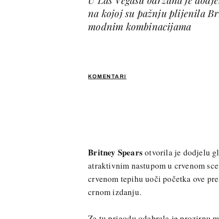
na kojoj su pažnju plijenila Br
modnim kombinacijama
KOMENTARI
Britney Spears
otvorila je dodjelu 
atraktivnim nastupom u crvenom scens
crvenom tepihu uoči početka ove pres
crnom izdanju.
Za tu prigodu odabrala je prozirnu 