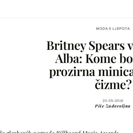
MODA & LJEPOTA
Britney Spears v
Alba: Kome bol
prozirna minica
Facebook
čizme?
X
23-05-2016
Piše
Zadovoljna
WhatsApp
Viber
ela glazbenih nagrada Billboard Music Awards