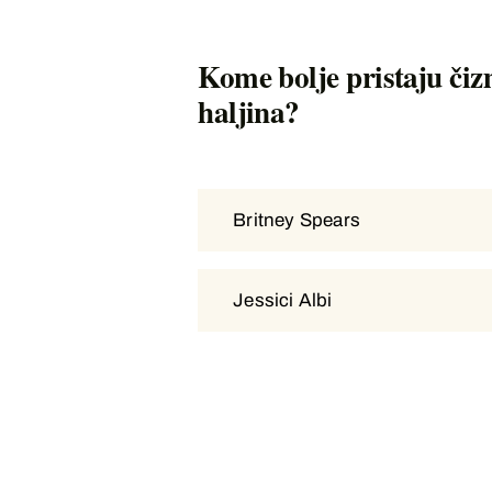
Kome bolje pristaju čiz
haljina?
Britney Spears
Britney Spears
Jessici Albi
Jessici Albi