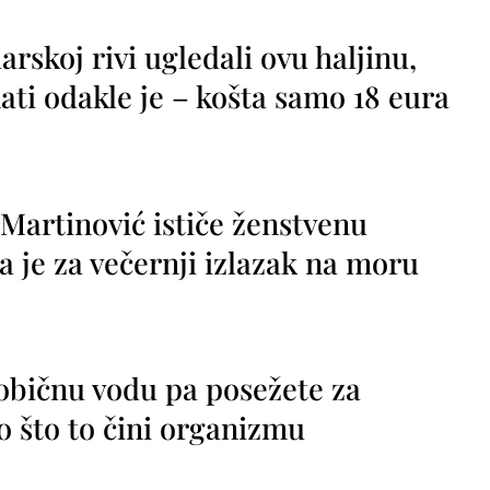
rskoj rivi ugledali ovu haljinu,
ti odakle je – košta samo 18 eura
 Martinović ističe ženstvenu
a je za večernji izlazak na moru
 običnu vodu pa posežete za
 što to čini organizmu