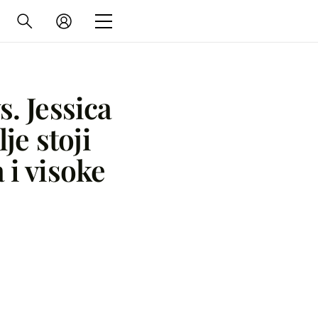
s. Jessica
je stoji
 i visoke