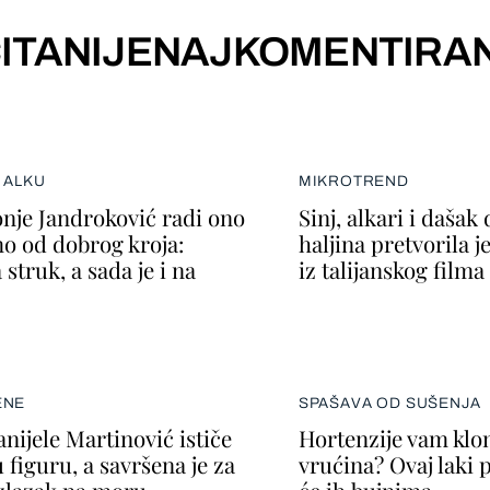
ITANIJE
NAJKOMENTIRAN
 ALKU
MIKROTREND
onje Jandroković radi ono
Sinj, alkari i dašak 
mo od dobrog kroja:
haljina pretvorila j
struk, a sada je i na
iz talijanskog filma
ENE
SPAŠAVA OD SUŠENJA
anijele Martinović ističe
Hortenzije vam klo
 figuru, a savršena je za
vrućina? Ovaj laki 