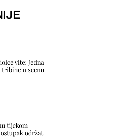
IJE
dolce vite: Jedna
e tribine u scenu
nu tijekom
postupak održat