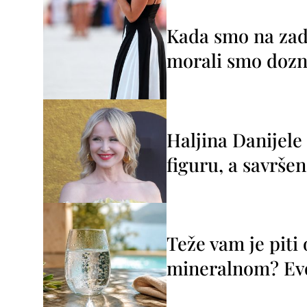
Kada smo na zada
morali smo dozna
Haljina Danijele
figuru, a savršen
Teže vam je piti
mineralnom? Evo