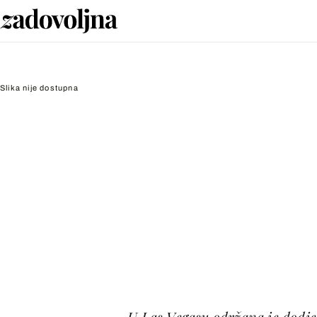
Slika nije dostupna
U Las Vegasu održana je dodj