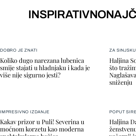
INSPIRATIVNO
NAJČ
DOBRO JE ZNATI
ZA SINJSKU
Koliko dugo narezana lubenica
Haljina S
smije stajati u hladnjaku i kada je
što traži
više nije sigurno jesti?
Naglašava 
sniženju
IMPRESIVNO IZDANJE
POPUT SIR
Kakav prizor u Puli! Severina u
Haljina D
moćnom korzetu kao moderna
ženstvenu