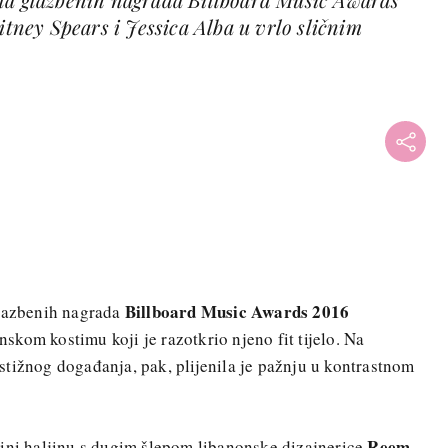
itney Spears i Jessica Alba u vrlo sličnim
Billboard Music Awards 2016
glazbenih nagrada
kom kostimu koji je razotkrio njeno fit tijelo. Na
tižnog događanja, pak, plijenila je pažnju u kontrastnom
Reem
mini haljinu s dugim šlepom libanonske dizajnerice