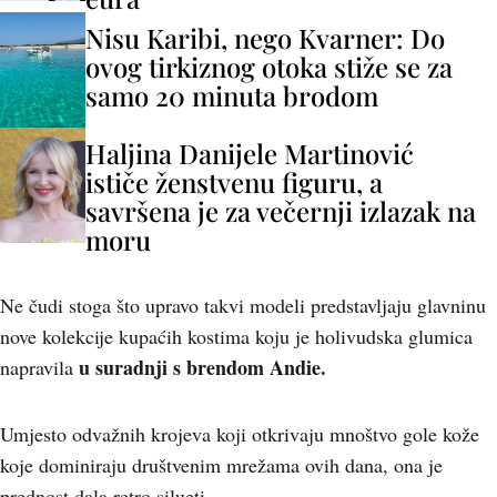
Nisu Karibi, nego Kvarner: Do
ovog tirkiznog otoka stiže se za
samo 20 minuta brodom
Haljina Danijele Martinović
ističe ženstvenu figuru, a
savršena je za večernji izlazak na
moru
Ne čudi stoga što upravo takvi modeli predstavljaju glavninu
nove kolekcije kupaćih kostima koju je holivudska glumica
u suradnji s brendom Andie.
napravila
Umjesto odvažnih krojeva koji otkrivaju mnoštvo gole kože
koje dominiraju društvenim mrežama ovih dana, ona je
prednost dala retro silueti.