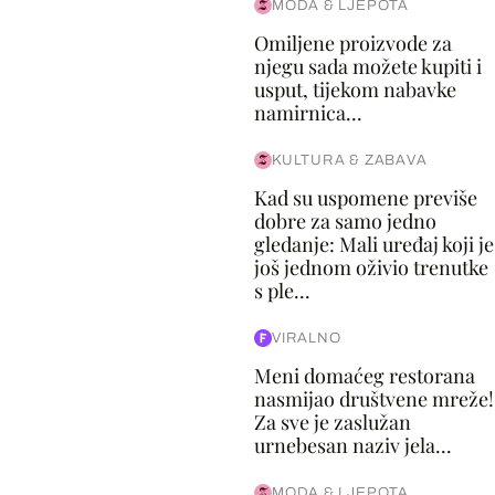
MODA & LJEPOTA
Omiljene proizvode za
njegu sada možete kupiti i
usput, tijekom nabavke
namirnica...
KULTURA & ZABAVA
Kad su uspomene previše
dobre za samo jedno
gledanje: Mali uređaj koji je
još jednom oživio trenutke
s ple...
VIRALNO
Meni domaćeg restorana
nasmijao društvene mreže!
Za sve je zaslužan
urnebesan naziv jela...
MODA & LJEPOTA