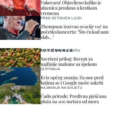
Vukovaru! Objavljeno koliko je
ulaznica prodano u kratkom
vremenu
PRED 20 TISUĆA LJUDI
Thompson izazvao ovacije već na
početku koncerta: "Što ću kad sam
slab..."
PUTOVANJA
UZ RUČAK ILI VEČERU
Savršeni prilog: Recept za
najfinije mahune sa špekom
15 PITANJA
Kviz općeg znanja: Za one pred
kojima se i Google može sakriti
NAJMANJA NA SVIJETU
Čudo prirode: Predivna pješčana
plaža na 100 metara od mora