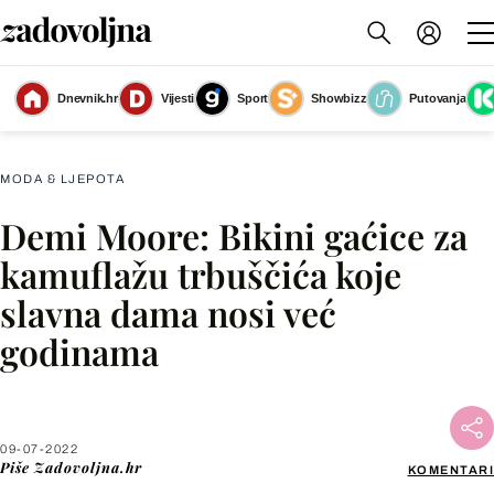
Dnevnik.hr
Vijesti
Sport
Showbizz
Putovanja
Slika nije dostupna
MODA & LJEPOTA
Demi Moore: Bikini gaćice za
Facebook
kamuflažu trbuščića koje
slavna dama nosi već
X
godinama
WhatsApp
Viber
09-07-2022
Piše
Zadovoljna.hr
KOMENTARI