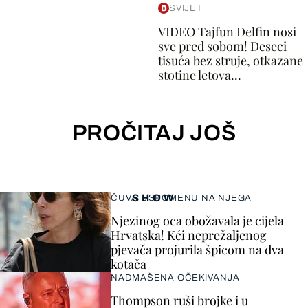
SVIJET
VIDEO Tajfun Delfin nosi
sve pred sobom! Deseci
tisuća bez struje, otkazane
stotine letova...
PROČITAJ JOŠ
SHOW
ČUVA USPOMENU NA NJEGA
Njezinog oca obožavala je cijela
Hrvatska! Kći neprežaljenog
pjevača projurila špicom na dva
kotača
NADMAŠENA OČEKIVANJA
Thompson ruši brojke i u