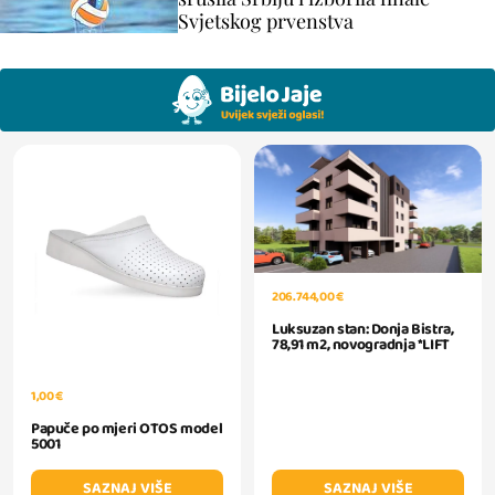
Svjetskog prvenstva
206.744,00 €
Luksuzan stan: Donja Bistra,
78,91 m2, novogradnja *LIFT
1,00 €
Papuče po mjeri OTOS model
5001
SAZNAJ VIŠE
SAZNAJ VIŠE