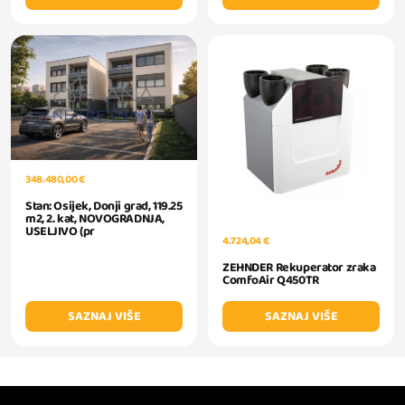
348.480,00 €
Stan: Osijek, Donji grad, 119.25
m2, 2. kat, NOVOGRADNJA,
USELJIVO (pr
4.724,04 €
ZEHNDER Rekuperator zraka
ComfoAir Q450TR
SAZNAJ VIŠE
SAZNAJ VIŠE