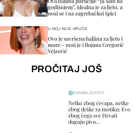
Ova haljina poručuje “Ja sam na
godišnjem”, idealna je za ljeto, a
nosi se i na zagrebačkoj špici
U NOJ NIJE VRUĆE
Ovo je savršena haljina za ljeto i
more - nosi je i Bojana Gregorić
Vejzović
PROČITAJ JOŠ
ZANIMLJIVOSTI
Netko zbog ćevapa, netko
zbog drške za motiku: Evo
zbog čega sve Hrvati
duguju pivo...