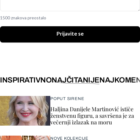
1500 znakova preostalo
Prijavite se
INSPIRATIVNO
NAJČITANIJE
NAJKOMEN
POPUT SIRENE
Haljina Danijele Martinović ističe
ženstvenu figuru, a savršena je za
večernji izlazak na moru
NOVE KOLEKCIJE