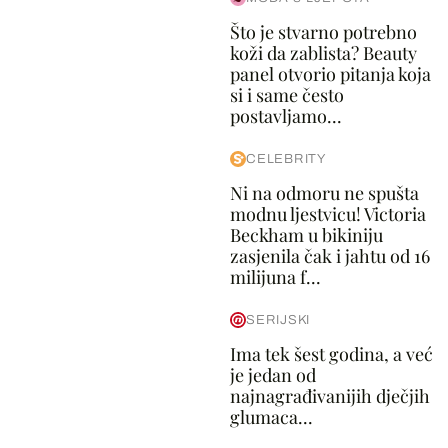
Što je stvarno potrebno
koži da zablista? Beauty
panel otvorio pitanja koja
si i same često
postavljamo...
CELEBRITY
Ni na odmoru ne spušta
modnu ljestvicu! Victoria
Beckham u bikiniju
zasjenila čak i jahtu od 16
milijuna f...
SERIJSKI
Ima tek šest godina, a već
je jedan od
najnagrađivanijih dječjih
glumaca...