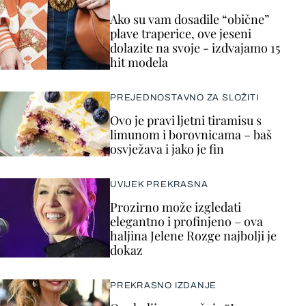
Ako su vam dosadile “obične”
plave traperice, ove jeseni
dolazite na svoje - izdvajamo 15
hit modela
PREJEDNOSTAVNO ZA SLOŽITI
Ovo je pravi ljetni tiramisu s
limunom i borovnicama – baš
osvježava i jako je fin
UVIJEK PREKRASNA
Prozirno može izgledati
elegantno i profinjeno – ova
haljina Jelene Rozge najbolji je
dokaz
PREKRASNO IZDANJE