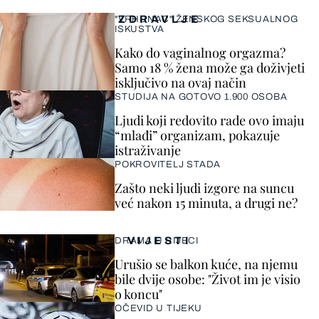
ZDRAVLJE
"VRHUNAC" ŽENSKOG SEKSUALNOG
ISKUSTVA
Kako do vaginalnog orgazma?
Samo 18 % žena može ga doživjeti
isključivo na ovaj način
STUDIJA NA GOTOVO 1.900 OSOBA
Ljudi koji redovito rade ovo imaju
“mlađi” organizam, pokazuje
istraživanje
POKROVITELJ STADA
Zašto neki ljudi izgore na suncu
već nakon 15 minuta, a drugi ne?
VIJESTI
DRAMA U RIJECI
Urušio se balkon kuće, na njemu
bile dvije osobe: "Život im je visio
o koncu"
OČEVID U TIJEKU