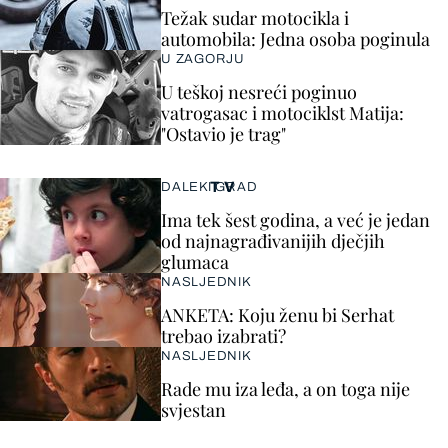
Težak sudar motocikla i
automobila: Jedna osoba poginula
U ZAGORJU
U teškoj nesreći poginuo
vatrogasac i motociklst Matija:
"Ostavio je trag"
TV
DALEKI GRAD
Ima tek šest godina, a već je jedan
od najnagrađivanijih dječjih
glumaca
NASLJEDNIK
ANKETA: Koju ženu bi Serhat
trebao izabrati?
NASLJEDNIK
Rade mu iza leđa, a on toga nije
svjestan