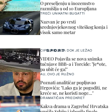
O preseljenju u inozemstvo
razmišlja 9 od 10 Europljana
TREĆI UNIKATNI BUGATTI
Nazvan je po vrsti
srednjovjekovnog viteškog konja i
visok samo metar
SPORT
CIPELARILI GA DOK JE LEŽAO
VIDEO Pojavila se nova snimka
tučnjave BBB-a i Torcide: "Je*ote,
pa ubit će ga!"
AU, OVO JE RUŽNO
Poznati analitičar popljuvao
Hrgovića: "Lako ga je pogoditi, ne
kreće se, ne koristi noge..."
DRAMATIČAN PREOKRET
Kakva drama u Zagrebu! Hrvatska
srušila Srbiju i izborila finale