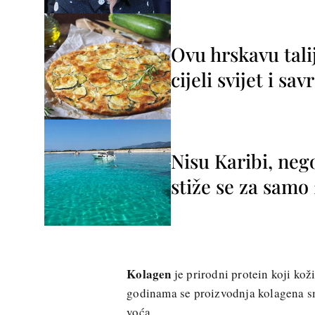
Ovu hrskavu tali
cijeli svijet i sa
Nisu Karibi, neg
stiže se za sam
Kolagen
je prirodni protein koji koži
godinama se proizvodnja kolagena s
voća.