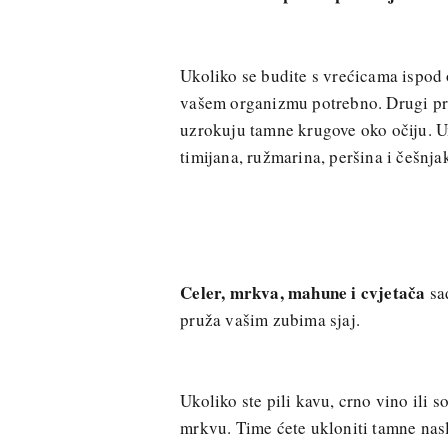
Ukoliko se budite s vrećicama ispod 
vašem organizmu potrebno. Drugi pro
uzrokuju tamne krugove oko očiju. U
timijana, ružmarina, peršina i češnja
Celer, mrkva, mahune i cvjetača
sad
pruža vašim zubima sjaj.
Ukoliko ste pili kavu, crno vino ili 
mrkvu. Time ćete ukloniti tamne nasl