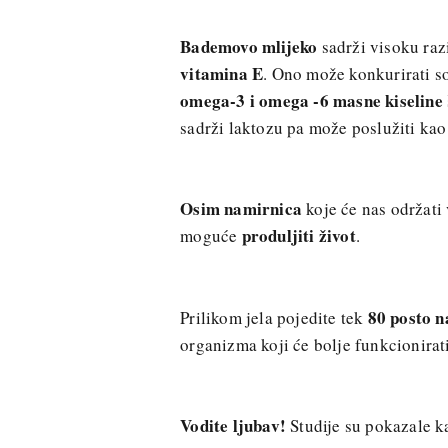
Bademovo mlijeko
sadrži visoku ra
vitamina E
. Ono može konkurirati s
omega-3 i omega -6 masne kiseline
sadrži laktozu pa može poslužiti kao
Osim namirnica
koje će nas održati 
produljiti život
moguće
.
80 posto 
Prilikom jela pojedite tek
organizma koji će bolje funkcionirati
Vodite ljubav!
Studije su pokazale k