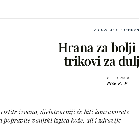
ZDRAVLJE & PREHRA
Hrana za bolji 
trikovi za dulj
Facebook
22-09-2009
Piše
E. P.
X
istite izvana, djelotvorniji će biti konzumirate
WhatsApp
 popravite vanjski izgled kože, ali i zdravlje
Viber