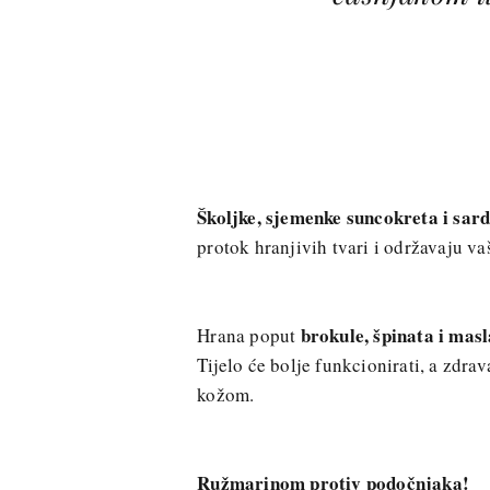
Školjke, sjemenke suncokreta i sard
protok hranjivih tvari i održavaju v
brokule, špinata i mas
Hrana poput
Tijelo će bolje funkcionirati, a zdra
kožom.
Ružmarinom protiv podočnjaka!