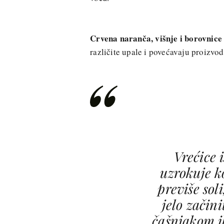
Crvena naranča, višnje i borovnice
različite upale i povećavaju proizvo
Vrećice 
uzrokuje 
previše soli
jelo začin
čašnjakom 