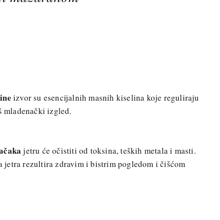
ine
izvor su esencijalnih masnih kiselina koje reguliraju
aš mladenački izgled.
lačaka
jetru će očistiti od toksina, teških metala i masti.
va jetra rezultira zdravim i bistrim pogledom i čišćom