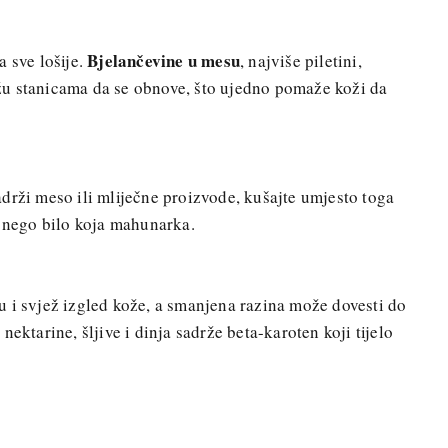
Bjelančevine u mesu
a sve lošije.
, najviše piletini,
u stanicama da se obnove, što ujedno pomaže koži da
drži meso ili mliječne proizvode, kušajte umjesto toga
nego bilo koja mahunarka.
 i svjež izgled kože, a smanjena razina može dovesti do
ektarine, šljive i dinja sadrže beta-karoten koji tijelo