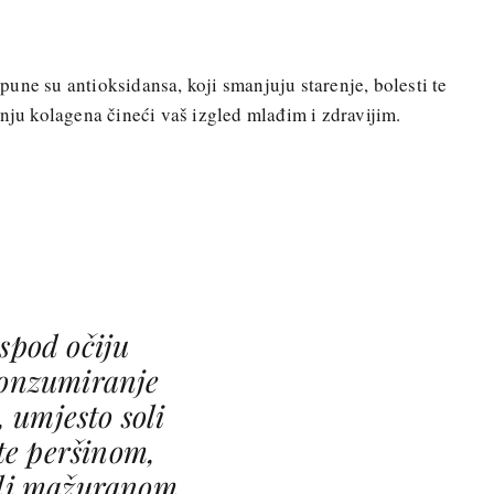
pune su antioksidansa, koji smanjuju starenje, bolesti te
dnju kolagena čineći vaš izgled mlađim i zdravijim.
ispod očiju
konzumiranje
, umjesto soli
ite peršinom,
ili mažuranom