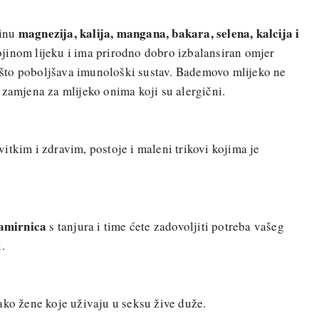
magnezija, kalija,
mangana, bakara, selena, kalcija i
zinu
ojinom lijeku i ima prirodno dobro izbalansiran omjer
što poboljšava imunološki sustav. Bademovo mlijeko ne
 zamjena za mlijeko onima koji su alergični.
vitkim i zdravim, postoje i maleni trikovi kojima je
namirnica
s tanjura i time ćete zadovoljiti potreba vašeg
.
ako žene koje uživaju u seksu žive duže.