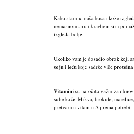
Kako starimo naša kosa i kože izgled
nemasnom siru i kravljem siru pomaž
izgleda bolje.
Ukoliko vam je dosadio obrok koji sa
soju i leću
proteina
koje sadrže više
Vitamini
su naročito važni za obnovu
suhe kože. Mrkva, brokule, marelice, n
pretvara u vitamin A prema potrebi.