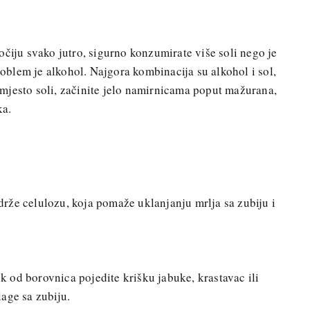
očiju svako jutro, sigurno konzumirate više soli nego je
blem je alkohol. Najgora kombinacija su alkohol i sol,
mjesto soli, začinite jelo namirnicama poput mažurana,
ka.
rže celulozu, koja pomaže uklanjanju mrlja sa zubiju i
sok od borovnica pojedite krišku jabuke, krastavac ili
age sa zubiju.