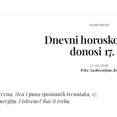
HOROSKOP
Dnevni horoskop
donosi 17. 
Facebook
17-05-2026
Piše
Zadovoljna.h
X
tvena, živa i puna spontanih trenutaka, 17.
WhatsApp
ergiju. I iskreno? Baš ti treba.
Viber