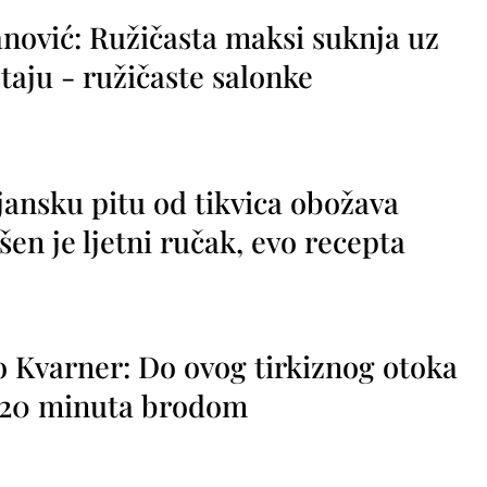
nović: Ružičasta maksi suknja uz
taju - ružičaste salonke
jansku pitu od tikvica obožava
vršen je ljetni ručak, evo recepta
o Kvarner: Do ovog tirkiznog otoka
o 20 minuta brodom