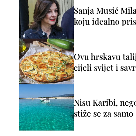
Sanja Musić Mila
koju idealno pris
Ovu hrskavu tali
cijeli svijet i sa
Nisu Karibi, neg
stiže se za sam