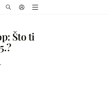
: Što ti
5.?
r