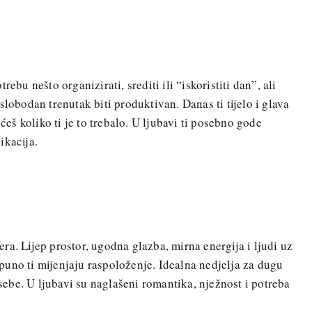
ebu nešto organizirati, srediti ili “iskoristiti dan”, ali
slobodan trenutak biti produktivan. Danas ti tijelo i glava
 ćeš koliko ti je to trebalo. U ljubavi ti posebno gode
ikacija.
ra. Lijep prostor, ugodna glazba, mirna energija i ljudi uz
uno ti mijenjaju raspoloženje. Idealna nedjelja za dugu
a sebe. U ljubavi su naglašeni romantika, nježnost i potreba