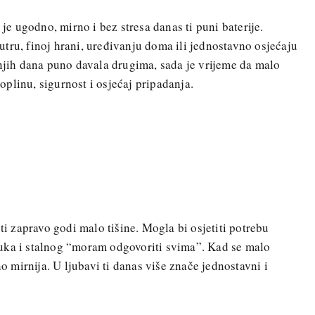
 je ugodno, mirno i bez stresa danas ti puni baterije.
tru, finoj hrani, uređivanju doma ili jednostavno osjećaju
dnjih dana puno davala drugima, sada je vrijeme da malo
 toplinu, sigurnost i osjećaj pripadanja.
 ti zapravo godi malo tišine. Mogla bi osjetiti potrebu
uka i stalnog “moram odgovoriti svima”. Kad se malo
no mirnija. U ljubavi ti danas više znače jednostavni i