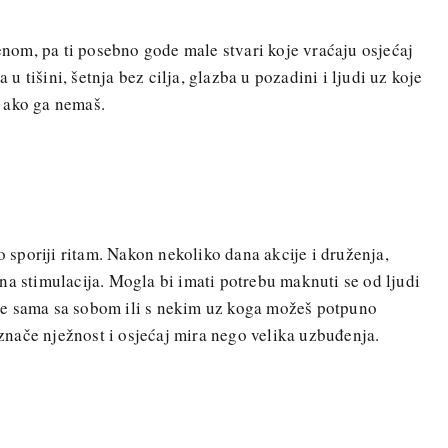
jenom, pa ti posebno gode male stvari koje vraćaju osjećaj
a u tišini, šetnja bez cilja, glazba u pozadini i ljudi uz koje
 ako ga nemaš.
lo sporiji ritam. Nakon nekoliko dana akcije i druženja,
na stimulacija. Mogla bi imati potrebu maknuti se od ljudi
ijeme sama sa sobom ili s nekim uz koga možeš potpuno
e znače nježnost i osjećaj mira nego velika uzbuđenja.