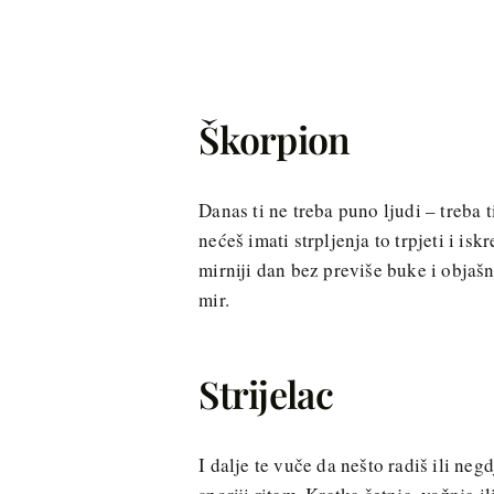
Škorpion
Danas ti ne treba puno ljudi – treba ti
nećeš imati strpljenja to trpjeti i is
mirniji dan bez previše buke i objašn
mir.
Strijelac
I dalje te vuče da nešto radiš ili neg