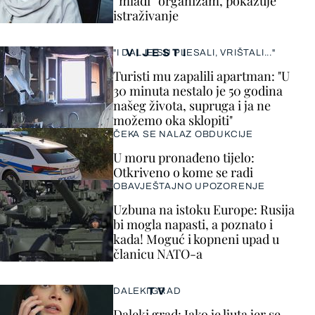
“mlađi” organizam, pokazuje
istraživanje
VIJESTI
"I DALJE SU PLESALI, VRIŠTALI..."
Turisti mu zapalili apartman: "U
30 minuta nestalo je 50 godina
našeg života, supruga i ja ne
možemo oka sklopiti"
ČEKA SE NALAZ OBDUKCIJE
U moru pronađeno tijelo:
Otkriveno o kome se radi
OBAVJEŠTAJNO UPOZORENJE
Uzbuna na istoku Europe: Rusija
bi mogla napasti, a poznato i
kada! Moguć i kopneni upad u
članicu NATO-a
TV
DALEKI GRAD
Daleki grad: Jako je ljuta jer se