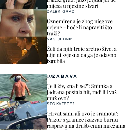
miješa u njezine stvari
DALEKI GRAD
Uznemirena je zbog njegove
ucjene - hoće li napraviti što
traži?
NASLJEDNIK
Želi da njih troje sretno žive, a
nije ni svjesna da ga je odavno
izgubila
ZABAVA
LOL
"Je li živ, zna li se?": Snimka s
Jadrana postala hit, radi li i vaš
muž ovo?
ŠTO KAŽETE?
"Hrvat sam, ali ovo je sramota":
Prizor s granice izazvao burnu
raspravu na društvenim mrežama