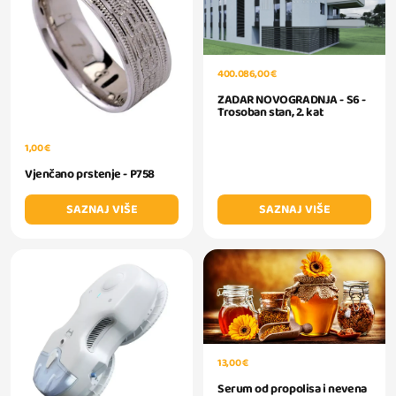
400.086,00 €
ZADAR NOVOGRADNJA - S6 -
Trosoban stan, 2. kat
1,00 €
Vjenčano prstenje - P758
SAZNAJ VIŠE
SAZNAJ VIŠE
13,00 €
Serum od propolisa i nevena