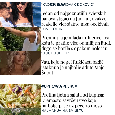
SHOW
"KAO DA SU NOVAK ĐOKOVIĆ"
Jedan od najpoznatijih svjetskih
parova stigao na Jadran, ovakve
reakcije vjerojatno nisu očekivali
U 27. GODINI
Preminula je mlada influencerica
koju je pratilo više od milijun ljudi,
dugo se borila s opakom bolešću
"UUUUUUFFFF"
Vau, koje noge! Ružičasti badić
istaknuo je najbolje adute Maje
Šuput
PUTOVANJA
OBVEZNO PROBATI!
Prefina ljetna salata od kupusa:
Kremasto savršenstvo koje
najbolje paše uz pečeno meso
NAJMANJA NA SVIJETU