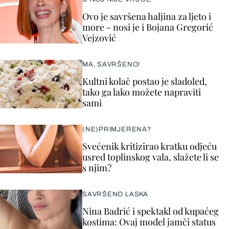
Ovo je savršena haljina za ljeto i
more - nosi je i Bojana Gregorić
Vejzović
MA, SAVRŠENO!
Kultni kolač postao je sladoled,
tako ga lako možete napraviti
sami
(NE)PRIMJERENA?
Svećenik kritizirao kratku odjeću
usred toplinskog vala, slažete li se
s njim?
SAVRŠENO LASKA
Nina Badrić i spektakl od kupaćeg
kostima: Ovaj model jamči status