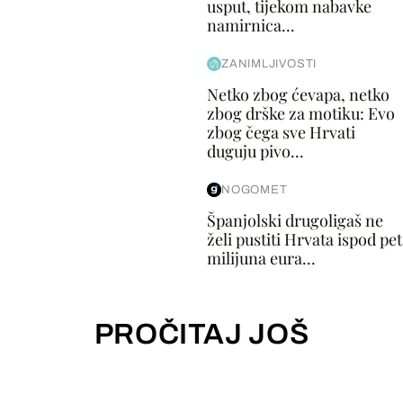
usput, tijekom nabavke
namirnica...
ZANIMLJIVOSTI
Netko zbog ćevapa, netko
zbog drške za motiku: Evo
zbog čega sve Hrvati
duguju pivo...
NOGOMET
Španjolski drugoligaš ne
želi pustiti Hrvata ispod pet
milijuna eura...
PROČITAJ JOŠ