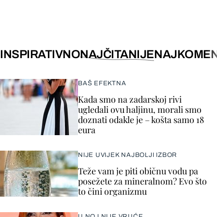
INSPIRATIVNO
NAJČITANIJE
NAJKOMEN
BAŠ EFEKTNA
Kada smo na zadarskoj rivi
ugledali ovu haljinu, morali smo
doznati odakle je – košta samo 18
eura
NIJE UVIJEK NAJBOLJI IZBOR
Teže vam je piti običnu vodu pa
posežete za mineralnom? Evo što
to čini organizmu
U NOJ NIJE VRUĆE