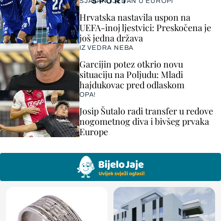
SPORT
SJAJAN TJEDAN U EUROPI
Hrvatska nastavila uspon na
UEFA-inoj ljestvici: Preskočena je
još jedna država
IZ VEDRA NEBA
Garcijin potez otkrio novu
situaciju na Poljudu: Mladi
hajdukovac pred odlaskom
OPA!
Josip Šutalo radi transfer u redove
nogometnog diva i bivšeg prvaka
Europe