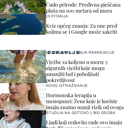
Čudo prirode: Predivna pješčana
plaža na 100 metara od mora
15 PITANJA
Kviz općeg znanja: Za one pred
kojima se i Google može sakriti
ZDRAVLJE
NAJSIGURNIJI OBLIK REKREACIJE
Vježbe za koljeno u moru: 5
sigurnih vježbi koje mogu
smanjiti bol i poboljšati
pokretljivost
NOVO ISTRAŽIVANJE
Hormonska terapija u
menopauzi: Žene koje je koriste
imaju znatno manji rizik od ovoga
STUDIJA NA GOTOVO 1.900 OSOBA
Ljudi koji redovito rade ovo imaju