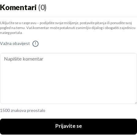
Komentari
(0)
Uključite se u raspravu – podijelite svoje mišljenje, postavite pitanja ili ponudite svoj
pogled na temu. Vaš komentar može potaknuti zanimljiv dijalog i obogatiti zajednicu
našeg portala.
Važna obavijest
!
1500 znakova preostalo
Prijavite se