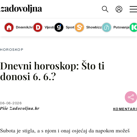
Dnevnik.hr
Vijesti
Sport
Showbizz
Putovanja
Hortenzija
(Foto: Unsplash)
HOROSKOP
Dnevni horoskop: Što ti
Facebook
donosi 6. 6.?
X
06-06-2026
WhatsApp
Piše
Zadovoljna.hr
KOMENTARI
Viber
Subota je stigla, a s njom i onaj osjećaj da napokon možeš