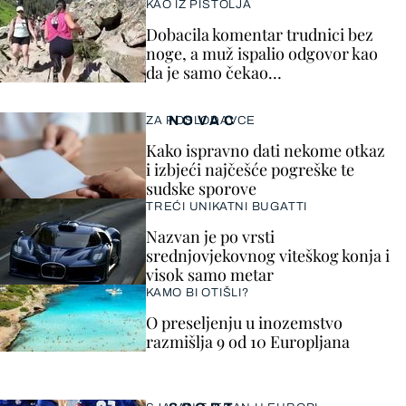
KAO IZ PIŠTOLJA
Dobacila komentar trudnici bez
noge, a muž ispalio odgovor kao
da je samo čekao…
NOVAC
ZA POSLODAVCE
Kako ispravno dati nekome otkaz
i izbjeći najčešće pogreške te
sudske sporove
TREĆI UNIKATNI BUGATTI
Nazvan je po vrsti
srednjovjekovnog viteškog konja i
visok samo metar
KAMO BI OTIŠLI?
O preseljenju u inozemstvo
razmišlja 9 od 10 Europljana