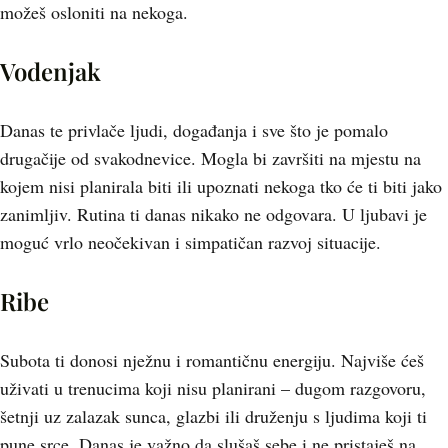
možeš osloniti na nekoga.
Vodenjak
Danas te privlače ljudi, događanja i sve što je pomalo
drugačije od svakodnevice. Mogla bi završiti na mjestu na
kojem nisi planirala biti ili upoznati nekoga tko će ti biti jako
zanimljiv. Rutina ti danas nikako ne odgovara. U ljubavi je
moguć vrlo neočekivan i simpatičan razvoj situacije.
Ribe
Subota ti donosi nježnu i romantičnu energiju. Najviše ćeš
uživati u trenucima koji nisu planirani – dugom razgovoru,
šetnji uz zalazak sunca, glazbi ili druženju s ljudima koji ti
pune srce. Danas je važno da slušaš sebe i ne pristaješ na