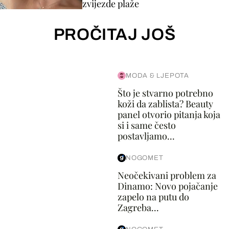
zvijezde plaže
PROČITAJ JOŠ
MODA & LJEPOTA
Što je stvarno potrebno
koži da zablista? Beauty
panel otvorio pitanja koja
si i same često
postavljamo...
NOGOMET
Neočekivani problem za
Dinamo: Novo pojačanje
zapelo na putu do
Zagreba...