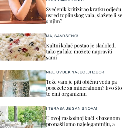
Svećenik kritizirao kratku odjeću
usred toplinskog vala, slažete li se
s njim?
MA, SAVRŠENO!
Kultni kolač postao je sladoled,
tako ga lako možete napraviti
sami
NIJE UVIJEK NAJBOLJI IZBOR
Teže vam je piti običnu vodu pa
posežete za mineralnom? Evo što
to čini organizmu
I TERASA JE SAN SNOVA!
U ovoj raskošnoj kući s bazenom
pronašli smo najelegantniju, a