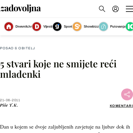
Dnevnik.hr
Vijesti
Sport
Showbizz
Putovanja
Slika nije dostupna
POSAO & OBITELJ
5 stvari koje ne smijete reći
Facebook
mladenki
X
21-06-2011
WhatsApp
Piše
T.K.
KOMENTARI
Viber
Dan u kojem se dvoje zaljubljenih zavjetuje na ljubav dok ih