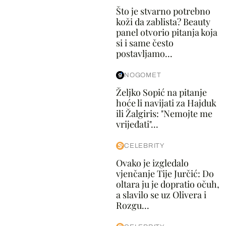
Što je stvarno potrebno
koži da zablista? Beauty
panel otvorio pitanja koja
si i same često
postavljamo...
NOGOMET
Željko Sopić na pitanje
hoće li navijati za Hajduk
ili Žalgiris: "Nemojte me
vrijeđati"...
CELEBRITY
Ovako je izgledalo
vjenčanje Tije Jurčić: Do
oltara ju je dopratio očuh,
a slavilo se uz Olivera i
Rozgu...