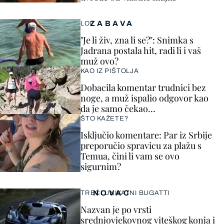
ZABAVA
LOL
"Je li živ, zna li se?": Snimka s
Jadrana postala hit, radi li i vaš
muž ovo?
KAO IZ PIŠTOLJA
Dobacila komentar trudnici bez
noge, a muž ispalio odgovor kao
da je samo čekao…
ŠTO KAŽETE?
Isključio komentare: Par iz Srbije
preporučio spravicu za plažu s
Temua, čini li vam se ovo
sigurnim?
NOVAC
TREĆI UNIKATNI BUGATTI
Nazvan je po vrsti
srednjovjekovnog viteškog konja i