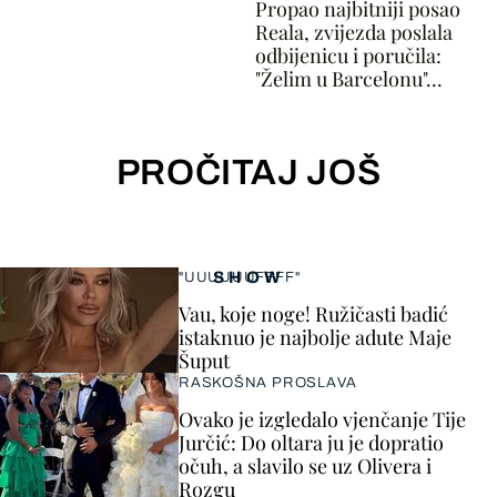
Propao najbitniji posao
Reala, zvijezda poslala
odbijenicu i poručila:
"Želim u Barcelonu"...
PROČITAJ JOŠ
SHOW
"UUUUUUFFFF"
Vau, koje noge! Ružičasti badić
istaknuo je najbolje adute Maje
Šuput
RASKOŠNA PROSLAVA
Ovako je izgledalo vjenčanje Tije
Jurčić: Do oltara ju je dopratio
očuh, a slavilo se uz Olivera i
Rozgu