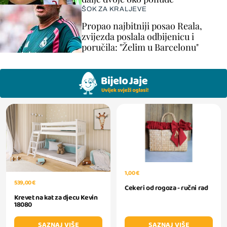
ŠOK ZA KRALJEVE
Propao najbitniji posao Reala,
zvijezda poslala odbijenicu i
poručila: "Želim u Barcelonu"
1,00 €
539,00 €
Cekeri od rogoza - ručni rad
Krevet na kat za djecu Kevin
18080
SAZNAJ VIŠE
SAZNAJ VIŠE