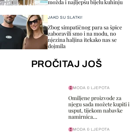
možda i najljepšu bijelu kuhinju
JAKO SU SLATKI!
Zbog simpatičnog para sa špice
zaboravili smo i na modu, no
njezina haljina itekako nas se
dojmila
PROČITAJ JOŠ
MODA & LJEPOTA
Omiljene proizvode za
njegu sada možete kupiti i
usput, tijekom nabavke
namirnica...
MODA & LJEPOTA