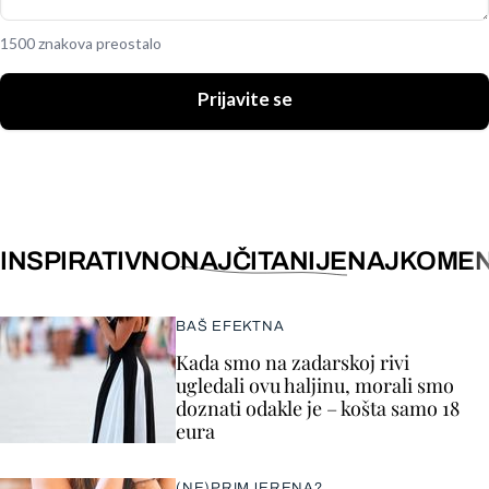
1500 znakova preostalo
Prijavite se
INSPIRATIVNO
NAJČITANIJE
NAJKOMEN
BAŠ EFEKTNA
Kada smo na zadarskoj rivi
ugledali ovu haljinu, morali smo
doznati odakle je – košta samo 18
eura
(NE)PRIMJERENA?