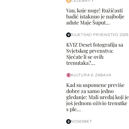
CELEBRITY
Vau, koje noge! Ružičasti
badić istaknuo je najbolje
adute Maje Šuput...
SVJETSKO PRVENSTVO 2026
KVIZ Deset fotografija sa
Svjetskog prvenstva:
Sjećate li se ovih
trenutaka?...
KULTURA & ZABAVA
Kad su uspomene previše
dobre za samo jedno
gledanje: Mali uređaj koji je
još jednom oživio trenutke
s ple...
NOGOMET