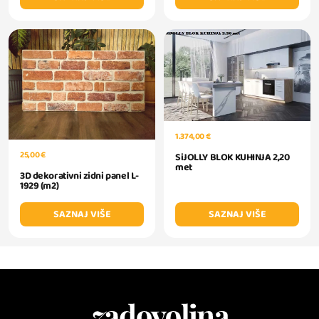
1.374,00 €
25,00 €
SiJOLLY BLOK KUHINJA 2,20
met
3D dekorativni zidni panel L-
1929 (m2)
SAZNAJ VIŠE
SAZNAJ VIŠE