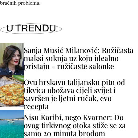
bračnih problema.
U TRENDU
Sanja Musić Milanović: Ružičasta
maksi suknja uz koju idealno
pristaju - ružičaste salonke
Ovu hrskavu talijansku pitu od
tikvica obožava cijeli svijet i
savršen je ljetni ručak, evo
recepta
Nisu Karibi, nego Kvarner: Do
ovog tirkiznog otoka stiže se za
samo 20 minuta brodom