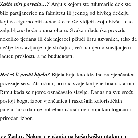
Zašto nisi pozvala…?
Anju s kojom ste tulumarile dok ste
bile partijanerice na fakultetu ili jednog od bivšeg dečkiju
koji će sigurno biti sretan što može vidjeti svoju bivšu kako
zaljubljeno hoda prema oltaru. Svaka mladenka provede
nekoliko tjedana ili čak mjeseci pišući listu uzvanika, tako da
nečije izostavljanje nije slučajno, već namjerno stavljanje u
ladicu prošlosti, a ne budućnosti.
Hoćeš li nositi bijelo?
Bijela boja kao idealna za vjenčanicu
povezuje se sa čistoćom, no ona svoje korijene ima u starom
Rimu kada se njome označavalo slavlje. Danas na svu sreću
postoji bogat izbor vjenčanica i raskošnih kolorističkih
paleta, tako da nije potrebno isticati ovu boju kao logičan i
prirodan izbor.
>> Zadar: Nakon vjenčanja na košarkašku utakmicu