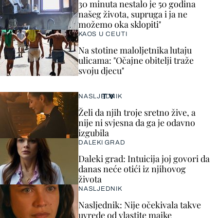
30 minuta nestalo je 50 godina
našeg života, supruga i ja ne
možemo oka sklopiti"
KAOS U CEUTI
Na stotine maloljetnika lutaju
ulicama: "Očajne obitelji traže
svoju djecu"
TV
NASLJEDNIK
Želi da njih troje sretno žive, a
nije ni svjesna da ga je odavno
izgubila
DALEKI GRAD
Daleki grad: Intuicija joj govori da
danas neće otići iz njihovog
života
NASLJEDNIK
Nasljednik: Nije očekivala takve
uvrede od vlastite majke