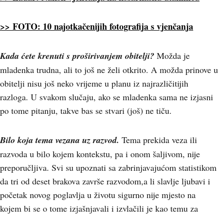
>> FOTO: 10 najotkačenijih fotografija s vjenčanja
Kada ćete krenuti s proširivanjem obitelji?
Možda je
mladenka trudna, ali to još ne želi otkrito. A možda prinove u
obitelji nisu još neko vrijeme u planu iz najrazličitijih
razloga. U svakom slučaju, ako se mladenka sama ne izjasni
po tome pitanju, takve bas se stvari (još) ne tiču.
Bilo koja tema vezana uz razvod.
Tema prekida veza ili
razvoda u bilo kojem kontekstu, pa i onom šaljivom, nije
preporučljiva. Svi su upoznati sa zabrinjavajućom statistikom
da tri od deset brakova završe razvodom,a li slavlje ljubavi i
početak novog poglavlja u životu sigurno nije mjesto na
kojem bi se o tome izjašnjavali i izvlačili je kao temu za