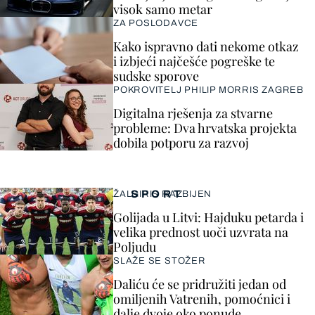
visok samo metar
ZA POSLODAVCE
Kako ispravno dati nekome otkaz
i izbjeći najčešće pogreške te
sudske sporove
POKROVITELJ PHILIP MORRIS ZAGREB
Digitalna rješenja za stvarne
probleme: Dva hrvatska projekta
dobila potporu za razvoj
SPORT
ŽALGIRIS RAZBIJEN
Golijada u Litvi: Hajduku petarda i
velika prednost uoči uzvrata na
Poljudu
SLAŽE SE STOŽER
Daliću će se pridružiti jedan od
omiljenih Vatrenih, pomoćnici i
dalje dvoje oko ponude