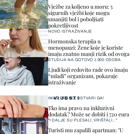
Vježbe za koljeno u moru: 5
sigurnih vježbi koje mogu
smanjiti bol i poboljšati
pokretljivost
NOVO ISTRAŽIVANJE
Hormonska terapija u
menopauzi: Žene koje je koriste
imaju znatno manji rizik od ovoga
STUDIJA NA GOTOVO 1.900 OSOBA
Ljudi koji redovito rade ovo imaju
“mlađi” organizam, pokazuje
istraživanje
VIJESTI
IMAŠ PRAVO, OSTVARI GA!
Tko ima pravo na inkluzivni
dodatak? Može se dobiti i 720 eura
"I DALJE SU PLESALI, VRIŠTALI..."
Turisti mu zapalili apartman: "U