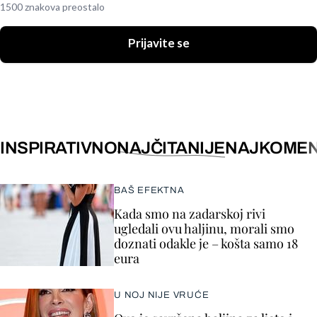
1500 znakova preostalo
Prijavite se
INSPIRATIVNO
NAJČITANIJE
NAJKOMEN
BAŠ EFEKTNA
Kada smo na zadarskoj rivi
ugledali ovu haljinu, morali smo
doznati odakle je – košta samo 18
eura
U NOJ NIJE VRUĆE