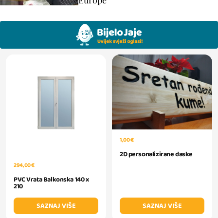
Europe
1,00 €
2D personalizirane daske
294,00 €
PVC Vrata Balkonska 140 x
210
SAZNAJ VIŠE
SAZNAJ VIŠE