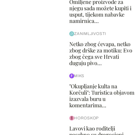
Omiljene proizvode za
njegu sada možete kupiti i
usput, tijekom nabavke
namirnica...
ZANIMLJIVOSTI
Netko zbog ćevapa, netko
zbog drške za motiku: Evo
zbog čega sve Hrvati
duguju pivo...
MIKS
"Okupljanje kulta na
Korčuli": Turistica objavom
izazvala buru u
komentarima...
HOROSKOP
Lavovi kao roditelji
posebno su dragocjeni