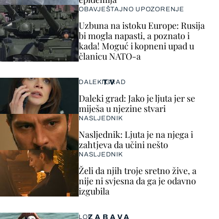
OBAVJEŠTAJNO UPOZORENJE
Uzbuna na istoku Europe: Rusija
bi mogla napasti, a poznato i
kada! Moguć i kopneni upad u
članicu NATO-a
TV
DALEKI GRAD
Daleki grad: Jako je ljuta jer se
miješa u njezine stvari
NASLJEDNIK
Nasljednik: Ljuta je na njega i
zahtjeva da učini nešto
NASLJEDNIK
Želi da njih troje sretno žive, a
nije ni svjesna da ga je odavno
izgubila
ZABAVA
LOL