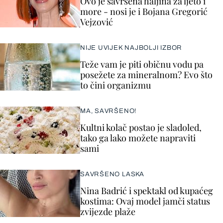
Ovo je savršena haljina za ljeto i
more - nosi je i Bojana Gregorić
Vejzović
NIJE UVIJEK NAJBOLJI IZBOR
Teže vam je piti običnu vodu pa
posežete za mineralnom? Evo što
to čini organizmu
MA, SAVRŠENO!
Kultni kolač postao je sladoled,
tako ga lako možete napraviti
sami
SAVRŠENO LASKA
Nina Badrić i spektakl od kupaćeg
kostima: Ovaj model jamči status
zvijezde plaže