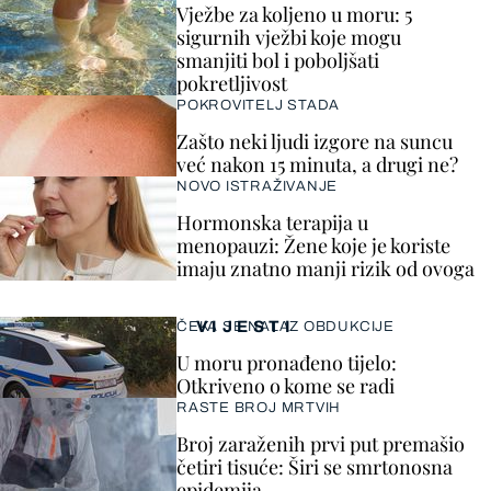
Vježbe za koljeno u moru: 5
sigurnih vježbi koje mogu
smanjiti bol i poboljšati
pokretljivost
POKROVITELJ STADA
Zašto neki ljudi izgore na suncu
već nakon 15 minuta, a drugi ne?
NOVO ISTRAŽIVANJE
Hormonska terapija u
menopauzi: Žene koje je koriste
imaju znatno manji rizik od ovoga
VIJESTI
ČEKA SE NALAZ OBDUKCIJE
U moru pronađeno tijelo:
Otkriveno o kome se radi
RASTE BROJ MRTVIH
Broj zaraženih prvi put premašio
četiri tisuće: Širi se smrtonosna
epidemija