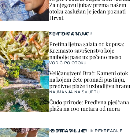
Za njegovu ljubav prema našem
otoku zaslužan je jedan poznati
Hrvat
PUTOVANJA
OBVEZNO PROBATI!
Prefina ljetna salata od kupusa:
Kremasto savršenstvo koje
najbolje paše uz pečeno meso
VODIČ PO OTOKU
Veličanstveni Brač: Kameni otok
na kojem ćete pronaći pustinju,
predivne plaže i uzbudljivu hranu
NAJMANJA NA SVIJETU
Čudo prirode: Predivna pješčana
plaža na 100 metara od mora
ZDRAVLJE
NAJSIGURNIJI OBLIK REKREACIJE