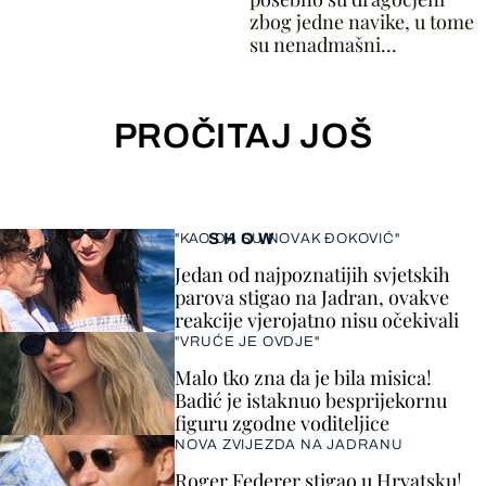
zbog jedne navike, u tome
su nenadmašni...
PROČITAJ JOŠ
SHOW
"KAO DA SU NOVAK ĐOKOVIĆ"
Jedan od najpoznatijih svjetskih
parova stigao na Jadran, ovakve
reakcije vjerojatno nisu očekivali
"VRUĆE JE OVDJE"
Malo tko zna da je bila misica!
Badić je istaknuo besprijekornu
figuru zgodne voditeljice
NOVA ZVIJEZDA NA JADRANU
Roger Federer stigao u Hrvatsku!