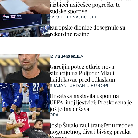
i izbjeći najčešće pogreške te
sudske sporove
OVO JE 10 NAJBOLJIH
Europske dionice dosegnule su
rekordne razine
SPORT
IZ VEDRA NEBA
Garcijin potez otkrio novu
situaciju na Poljudu: Mladi
hajdukovac pred odlaskom
SJAJAN TJEDAN U EUROPI
Hrvatska nastavila uspon na
UEFA-inoj ljestvici: Preskočena je
još jedna država
OPA!
Josip Šutalo radi transfer u redove
nogometnog diva i bivšeg prvaka