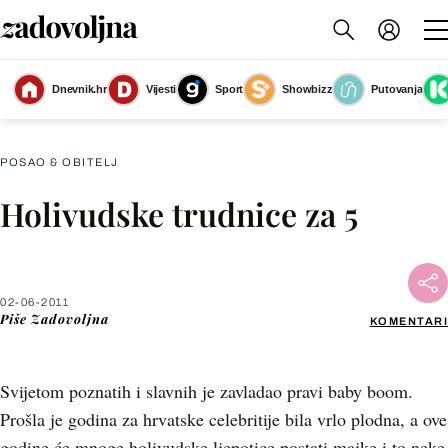
Dnevnik.hr
Vijesti
Sport
Showbizz
Putovanja
Slika nije dostupna
POSAO & OBITELJ
Holivudske trudnice za 5
Facebook
X
02-06-2011
Piše
Zadovoljna
KOMENTARI
WhatsApp
Svijetom poznatih i slavnih je zavladao pravi baby boom.
Viber
Prošla je godina za hrvatske celebritije bila vrlo plodna, a ove
godine će mnoge holivudske ljepotice postati majke i to neke