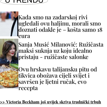
U TRENDU
Kada smo na zadarskoj rivi
ugledali ovu haljinu, morali smo
doznati odakle je – košta samo 18
eura
Sanja Musić Milanović: Ružičasta
maksi suknja uz koju idealno
pristaju - ružičaste salonke
Ovu hrskavu talijansku pitu od
tikvica obožava cijeli svijet i
savršen je ljetni ručak, evo
recepta
>> Victoria Beckham još uvijek skriva trudnički trbuh